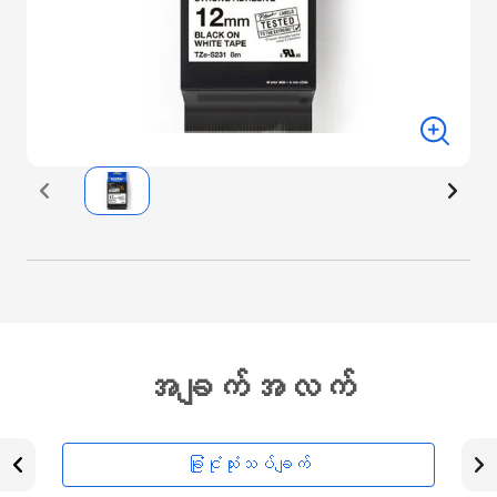
အချက်အလက်
ခြုံငုံသုံးသပ်ချက်