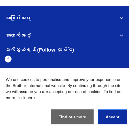
အကြောင်းအရာ
အထောက်အပံ့
ဆက်သွယ်ရန် (Follow လုပ်ပါ)
We use cookies to personalise and improve your experience on
Myanmar
Brother ၏ ကမ္ဘာတစ်ဝန်းရှိ ကွန်ယက်များ
the Brother International website. By continuing through the site
we will assume you are accepting our use of cookies. To find out
အချက်အလက်မူဝါဒ
အသုံးပြုမူဝါဒ
သုံးစွဲရန် ဝက်ဆိုဒ်အညွှန်း
more,
click here
.
Brother Global ဝက်ဆိုဒ်သို့သွားရန်
©
2026
BROTHER INTERNATIONAL SINGAPORE PTE. LTD. All
Rights Reserved
Find out more
Accept