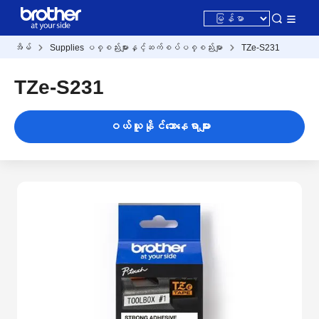
အိမ်
Supplies ပစ္စည်းများနှင့်ဆက်စပ်ပစ္စည်းမျာ
TZe-S231
TZe-S231
ဝယ်ယူနိုင်သောနေရာများ