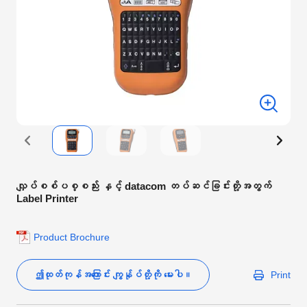
လျှပ်စစ်ပစ္စည်း နှင့် datacom တပ်ဆင်ခြင်းတို့အတွက်
Label Printer
Product Brochure
ဤထုတ်ကုန်အကြောင်း ကျွန်ုပ်တို့ကို မေးပါ။
Print