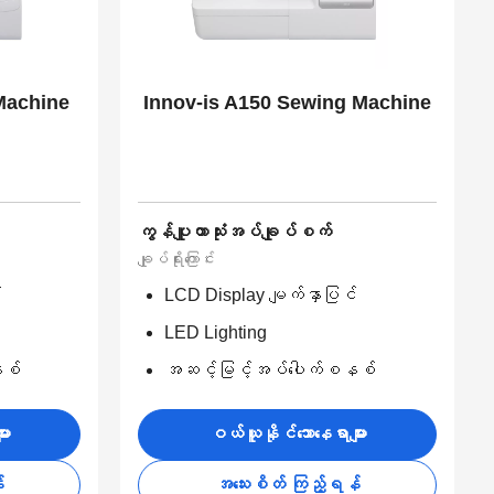
Machine
Innov-is A150 Sewing Machine
ကွန်ပျူတာသုံးအပ်ချုပ်စက်
ချုပ်ရိုးကြောင်း
်
LCD Display မျက်နှာပြင်
LED Lighting
နစ်
အဆင့်မြင့်အပ်ပေါက်စနစ်
ား
ဝယ်ယူနိုင်သောနေရာများ
်
အသေးစိတ် ကြည့်ရန်