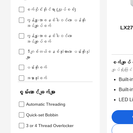
စက်ပိုင်းဆိုင်ရာ (လျှပ်စစ်)
ကွန်ပျူတာစနစ်ပါဝင်သော ပန်ထိုး
အပ်ချုပ်စက်
LX27
ကွန်ပျူတာစနစ်ပါဝင်သော
အပ်ချုပ်စက်
ဒီဂျစ်တယ်စနစ်သုံးထားသော ပန်းထိုးပုံ
များ
စက်ချုပ်
ပန်းထိုးစက်
ချုပ်ရိုးကြောင်း
အနားလုံးစက်
Built-
Built-i
စွမ်းဆောင်ချက်များ
LED Li
Automatic Threading
Quick-set Bobbin
ဝ
3 or 4 Thread Overlocker