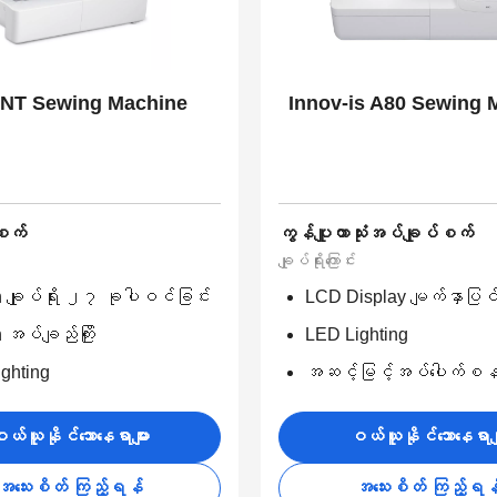
NT Sewing Machine
Innov-is A80 Sewing 
စက်
ကွန်ပျူတာသုံးအပ်ချုပ်စက်
ချုပ်ရိုးကြောင်း
in ချုပ်ရိုး ၂၇ ခုပါဝင်ခြင်း
LCD Display မျက်နှာပြင
n အပ်ချည်ကြိုး
LED Lighting
ghting
အဆင့်မြင့်အပ်ပေါက်စ
ယ်ယူနိုင်သောနေရာများ
ဝယ်ယူနိုင်သောနေရာမျ
အသေးစိတ် ကြည့်ရန်
အသေးစိတ် ကြည့်ရန