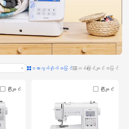
ဇယားကွက်လိုက်အမြင်
တစ်ကြောင်းချင်းအမြင်
ကြီးချင်း
ကြီးချင်း