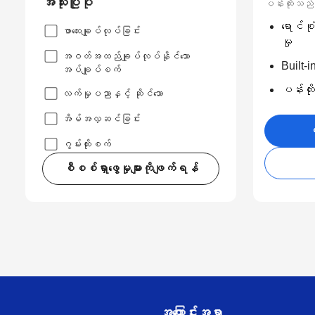
အသုံးပြုပုံ
ပန်းထိုးသည်
ရောင်စု
ဖာထေးချုပ်လုပ်ခြင်း
မှု
အဝတ်အထည်ချုပ်လုပ်နိုင်သော
Built-i
အပ်ချုပ်စက်
ပန်းထိုး
လက်မှုပညာနှင့် ဆိုင်သော
အိမ်အလှဆင်ခြင်း
ဝ
ဂွမ်းထိုးစက်
စီစစ်ရှာဖွေမှုများကိုဖျက်ရန်
အကြောင်းအရာ