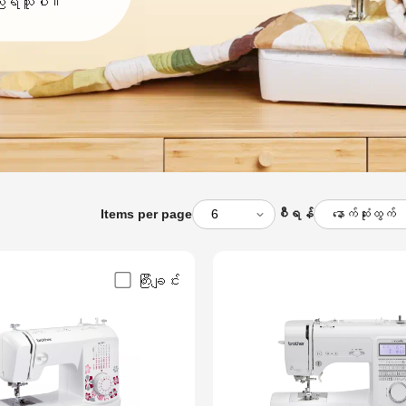
ူအညီရယူပါ။
Items per page
စီရန်
ကြီးချင်း