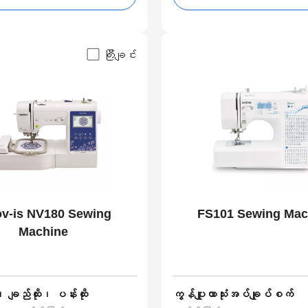
ကြီးချင်း
ov-is NV180 Sewing
FS101 Sewing Mac
Machine
ချည်ထိုး၊ ပန်းထိုး
ကွန်ပျူတာသုံးအပ်ချုပ်စက်