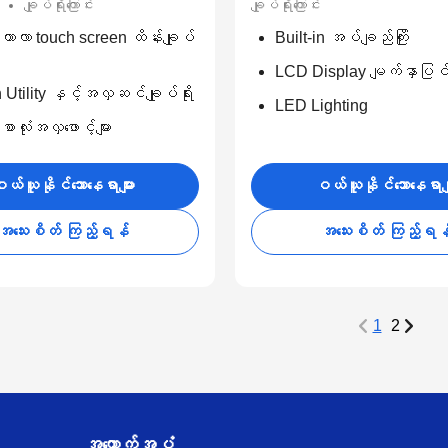
ချုပ်ရိုးကြောင်း
ချုပ်ရိုးကြောင်း
ံကာလာ touch screen ထိန်းချုပ်
Built-in အပ်ချည်ကြိုး
LCD Display မျက်နှာပြင
n Utility နှင့်အလှဆင်ချုပ်ရိုး
LED Lighting
စာလုံးအလှဖောင့်များ
ယ်ယူနိုင်သောနေရာများ
ဝယ်ယူနိုင်သောနေရာမျ
အသေးစိတ် ကြည့်ရန်
အသေးစိတ် ကြည့်ရန
1
2
အထောက်အပံ့