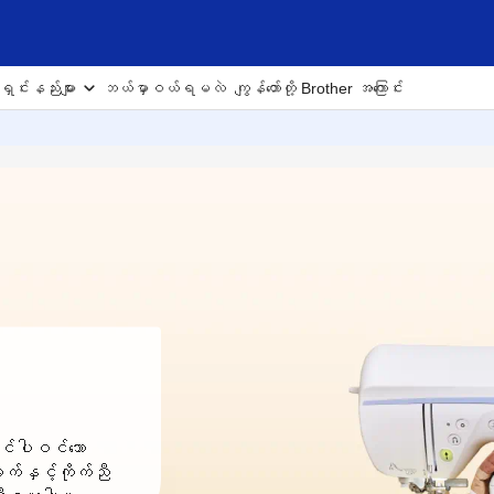
ှင်းနည်းများ
ဘယ်မှာဝယ်ရမလဲ
ကျွန်တော်တို့ Brother အကြောင်း
တွင်ပါဝင်သော
ျက်နှင့်ကိုက်ညီ