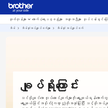
ထုတ်ကုန်များ
ထောက်ပံ့ရေးပစ္စည်းများ
အကူအညီများ
လုပ်ငန်းခွင် ဖြေရ
အိမ်
အိမ်သုံးအပ်ချုပ်စက်များ
အိမ်သုံး အပ်ချုပ်စက်
ချုပ်ရိုးကြောင်း
သင်လိုချင်သော လုပ်ဆောင်ချက်များကို ရွေးချယ်ရန်အောက်
ရွေးချယ်ခြင်းအပိုင်း(ကဏ္ဌ)ကိုအသုံးပြုပြီး သင့်လိုအပ်ခ