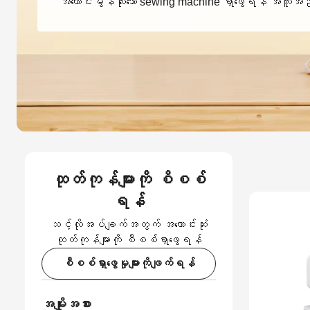
အကောင်းမွန်ဆုံးသော sewing machine ရှာဖွေရန် အက
ထုတ်ကုန်များကို စိစစ်
ရန်
သင့်လိုအပ်ချက်အတွက် အကောင်းဆုံး
ထုတ်ကုန်များကို စီစစ်ရှာဖွေရန်
စီစစ်ရှာဖွေမှုများကိုဖျက်ရန်
အမျိုးအစား