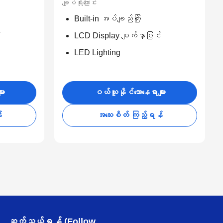
ချုပ်ရိုးကြောင်း
Built-in အပ်ချည်ကြိုး
်
LCD Display မျက်နှာပြင်
LED Lighting
ား
ဝယ်ယူနိုင်သောနေရာများ
်
အသေးစိတ် ကြည့်ရန်
ဆက်သွယ်ရန် (Follow