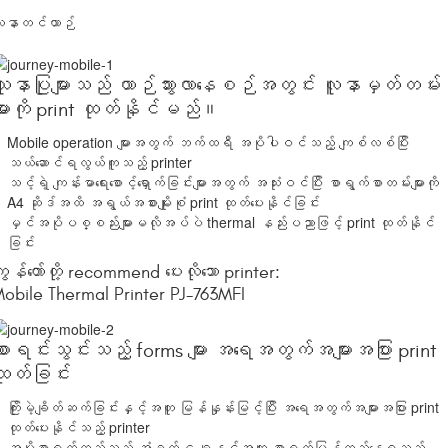
ူနာတင်ယာဉ်
သူနာပြုများသည် ယာဉ်သွားလာနေစဉ်အတွင်း လူနာမှတ်တမ်း
ျားကို print ထုတ်နိုင်မည်။
Mobile operation များအတွက် ဘက်ထရီ အပိုပါဝင်သည့် ကျစ်လစ်ပြီး
သယ်ဆောင်ရလွယ်ကူသည့် printer
သင့်ရဲ့ ကျန်းမာရေးစောင့်ရှောက်ခြင်းများအတွက် အသုံးဝင်ပြီး စာရွက်စာတမ်းများကို
A4 ဆိုဒ်အထိ အရွယ်အစားမျိုးစုံ print ထုတ်ပေးနိုင်ခြင်း
မှင်အပိုပစ္စည်းများမလိုအပ်ပဲ thermal နည်းပညာဖြင့် print ထုတ်နိုင်
ခြင်း
ျွန်တော်တို့ recommend ပေးလိုသော printer:
obile Thermal Printer PJ-763MFI
ာရင်းသွင်းသည့် forms များ အရေအတွက်အများအပြား print
ထုတ်ခြင်း
ကြိုးမဲ့ချိတ်ဆက်ခြင်းနှင့်အတူ မြန်နှုန်းမြင့်ပြီး အရေအတွက်အများအပြား print
ထုတ်ပေးနိုင်သည့် printer
အပိုစာရွက်ထည့်သည့် အံခွက် ၄ခုနှင့်အတူ စာရွက်ပြန်ထည့်နေရသည့်