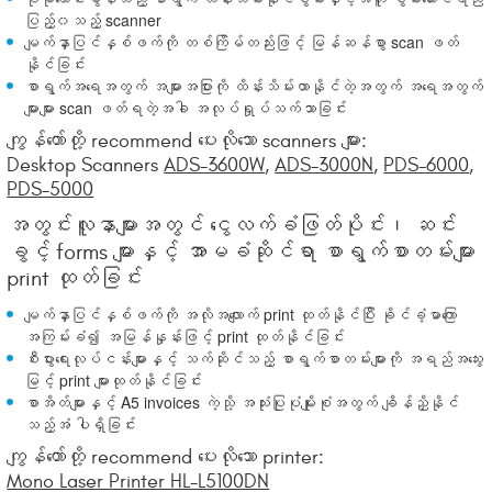
ပြည့်၀သည့် scanner
မျက်နှာပြင်နှစ်ဖက်ကို တစ်ကြိမ်တည်းဖြင့် မြန်ဆန်စွာ scan ဖတ်
နိုင်ခြင်း
စာရွက်အရေအတွက် အများအပြားကို ထိန်းသိမ်းထာနိုင်တဲ့အတွက် အရေအတွက်
များများ scan ဖတ်ရတဲ့အခါ အလုပ်ရှုပ်သက်သာခြင်း
ကျွန်တော်တို့ recommend ပေးလိုသော scanners များ:
Desktop Scanners
ADS-3600W
,
ADS-3000N
,
PDS-6000
,
PDS-5000
အတွင်းလူနာများအတွင် ငွေလက်ခံဖြတ်ပိုင်း၊ ဆင်း
ခွင့် forms များနှင့် အာမခံဆိုင်ရာ စာရွက်စာတမ်းများ
print ထုတ်ခြင်း
မျက်နှာပြင်နှစ်ဖက်ကို အလိုအလျောက် print ထုတ်နိုင်ပြီး ခိုင်ခံ့မာကြော
အကြမ်းခံ၍ အမြန်နှုန်းဖြင့် print ထုတ်နိုင်ခြင်း
စီးပွားရေးလုပ်ငန်းများနှင့် သက်ဆိုင်သည့် စာရွက်စာတမ်းများကို အရည်အသွေး
မြင့် print များထုတ်နိုင်ခြင်း
စာအိတ်များနှင့် A5 invoices ကဲ့သို့ အသုံးပြုပုံမျိုးစုံအတွက် ချိန်ညှိနိုင်
သည့်အံ ပါရှိခြင်း
ကျွန်တော်တို့ recommend ပေးလိုသော printer:
Mono Laser Printer HL-L5100DN