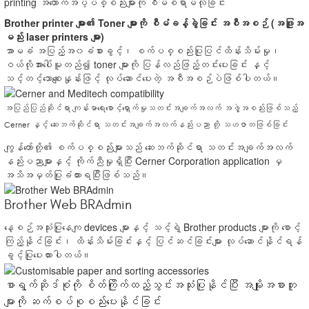
printing အထောက်အပံ့ပစ္စည်းများကို စီမံစရာမလိုခြင်း
Brother printer များ၏ Toner များကို စီမံခန့်ခွဲခြင်း အစီအစဉ် (အဖြူအ
မည်း laser printers များ)
အာမခံ အပြည့်အ၀ခံစားခွင့်၊ စက်ပစ္စည်းပြုပြင်ထိန်းသိမ်းမှု၊
ဝယ်လိုအားပေါ်မူတည်၍ toner များကို ပြန်လည်ဖြည့်တင်းပေးခြင်း နှင့်
သင့်တင့်သောစျေးနှုန်းဖြင့် လုပ်ဆောင်ပေးတဲ့ အစီအစဉ်ပဲဖြစ်ပါတယ်။
အပြည်ပြည်ဆိုင်ရာ ကျန်းမာရေးစောင့်ရှောက်မှုသတင်းအချက်အလက် အဖွဲ့အစည်းဖြစ်သည့်
Cerner နှင့် ဆေးဘက်ဆိုင်ရာ သတင်းအချက်အလက်နည်းပညာ တို့ သဟဇာတဖြစ်ခြင်း
ကျွန်တော်တို့၏ စက်ပစ္စည်းများသည် ဆေးဘက်ဆိုင်ရာ သတင်းအချက်အလက်
နည်းပညာများနှင့် ကိုက်ညီမှုရှိပြီး Cerner Corporation application မှ
အသိအမှတ်ပြုခံထားရပြီးဖြစ်သည်။
Brother Web BRAdmin
နေ့စဉ်အသုံးပြုနေကျ devices များနှင့် သင့်ရဲ့ Brother products များကို စောင့်
ကြည့်နိုင်ခြင်း၊ ထိန်းသိမ်းခြင်းနှင့် ပြင်ဆင်ခြင်းများ လုပ်ဆောင်နိုင်ရန်
ခွင့်ပြုပေးထားပါတယ်။
စာရွက်ဆိုဒ်စုံကို စိတ်ကြိုက်ထည့်သွင်းအသုံးပြုနိုင်ပြီး အမျိုးအစားတူ
များကို ဆက်စပ်စုစည်းပေးနိုင်ခြင်း