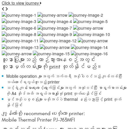
Click to view journey
သူနာပြုများသည် ယာဉ်သွားလာနေစဉ်အတွင်း
လူနာမှတ်တမ်းများကို print ထုတ်နိုင်မည်။
Mobile operation များအတွက် ဘက်ထရီ အပိုပါဝင်သည့် ကျစ်လစ်ပြီး
သယ်ဆောင်ရလွယ်ကူသည့် printer
သင့်ရဲ့ ကျန်းမာရေးစောင့်ရှောက်ခြင်းများအတွက် အသုံးဝင်ပြီး စာရွက်စာတမ်းများ
ကို A4 ဆိုဒ်အထိ အရွယ်အစားမျိုးစုံ print ထုတ်ပေးနိုင်ခြင်း
မှင်အပိုပစ္စည်းများမလိုအပ်ပဲ thermal နည်းပညာဖြင့် print ထုတ်
နိုင်ခြင်း
ကျွန်တော်တို့ recommend ပေးလိုသော printer:
Mobile Thermal Printer PJ-763MFI