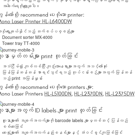
အခေါက်ရေကိုလျှော့ချပါ။
ျွန်တော်တို့ recommend ပေးလိုသော printer:
ono Laser Printer HL-L6400DW
ပိုရွေးချယ်နိုင်သည့် ဆက်စပ်ပစ္စည်းများ
Document sorter MX-4000
Tower tray TT-4000
ူနာမှတ်တမ်းများ print ထုတ်ခြင်း
အသံငြိမ်၍ ကျစ်လစ်ပြီး ကျဉ်းသောနေရာများအတွက် အသင့်တော်ဆုံး
မြန်မြန်ဆန်ဆန် စာရင်းသွင်းရသည့် လုပ်ငန်းစဉ်များအတွက် မြန်ဆန်
သည့် print အမြန်နှုန်း
ျွန်တော်တို့ recommend ပေးလိုသော printers များ:
ono Laser Printers
HL-L5100DN
,
HL-L2370DN
,
HL-L2375DW
ူနာများအတွက် ID labels များ print ထုတ်ခြင်း
လူနာများ၏ အချက်အလက်များကို barcode labels များမှတစ်ဆင့် ပြန်လည်
စစ်ဆေးခြင်း
ဆေးရုံများ၏ အချက်အလက်နည်းစနစ်များနှင့် အံဝင်ခွင်ကျဖြစ်ခြင်း