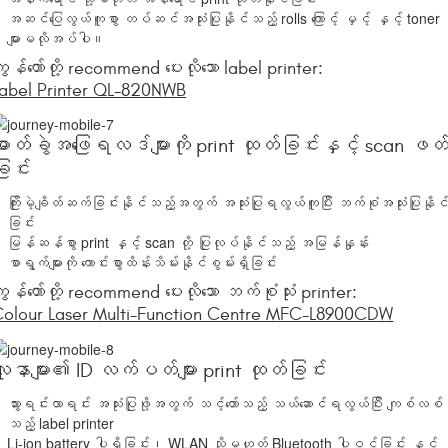
အဆင်ပြေလွယ်ကူစွာ တပ်ဆင်အသုံးပြုနိုင်သည့် rolls ကြောင့် မှင့် နှင့် toner
များမလိုအပ်ပါ။
ျွန်တော်တို့ recommend ပေးလိုသော label printer:
abel Printer QL-820NWB
ဓာတ်ခွဲအဖြေရလဒ်များကို print ထုတ်ခြင်းနှင့် scan ဖတ
ြင်း
ကြိုးမဲ့ချိတ်ဆက်ခြင်းနိုင်သည့်အတွက် အသုံးပြုရလွယ်ကူပြီး ဘက်စုံအသုံးပြုနိုင
ခြင်း
မြန်ဆန်စွာ print နှင့် scan တို့ ပြုလုပ်နိုင်သည့် အမြန်နှုန်း
စာရွက်များကို ကောင်းစွာထိန်းသိမ်းနိုင်စွမ်းရှိခြင်း
ျွန်တော်တို့ recommend ပေးလိုသော ဘက်စုံသုံး printer:
olour Laser Multi-Function Centre MFC-L8900CDW
ူနာများ၏ ID လက်ပတ်များ print ထုတ်ခြင်း
သွားရင်းလာရင်း အသုံးပြုဖို့အတွက် သင့်တော်သည့် သယ်ဆောင်ရလွယ်ပြီး ကျစ်လစ်
သည့် label printer
Li-ion battery ပါရှိခြင်း၊ WLAN သို့မဟုတ် Bluetooth ပါဝင်ခြင်း နှင့်