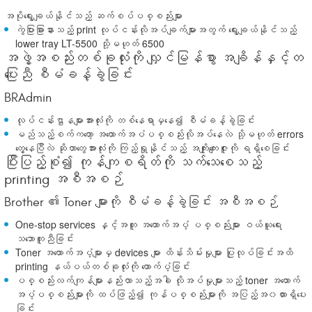
အပိုရွေးချယ်နိုင်သည့် ဆက်စပ်ပစ္စည်းများ
ကွဲပြားခြားနားသည့် print လုပ်ငန်းလိုအပ်ချက်များအတွက် ရွေးချယ်နိုင်သည့်
lower tray LT-5500 သို့မဟုတ် 6500
အဖွဲ့အစည်းတစ်ခုလုံးကို လျှင်မြန်စွာ အချိန်နှင့်တ
ပြေးညီ စီမံခန့်ခွဲခြင်း
BRAdmin
လုပ်ငန်းဌာနများအားလုံးကို တစ်နေရာမှနေ၍ စီမံခန့်ခွဲခြင်း
မည်သည့်စက်ကတော့ အထောက်အပံပစ္စည်းလိုအပ်နေလဲ သို့မဟုတ် errors
တွေ့နေပြီလဲ ဆိုတာတွေအားလုံးကို ကြည့်ရှုနိုင်သည့် အကျိုးကျေးဇူးကို ရရှိစေခြင်း
ပြီးပြည့်စုံ၍ ကုန်ကျစရိတ်ကို သက်သေစေသည့်
printing အစီအစဉ်
Brother ၏ Toner များကို စီမံခန့်ခွဲခြင်း အစီအစဉ်
One-stop services နှင့်အတူ အထောက်အပံ့ ပစ္စည်းများ ဝယ်ယူရေး
သဘောတူညီခြင်း
Toner အထောက်အပံ့များမှ devices များ ထိန်းသိမ်းမှုများ ပြုလုပ်ခြင်းအထိ
printing နယ်ပယ်တစ်ခုလုံးကို ထောက်ပံ့ခြင်း
ပစ္စည်းလက်ကျန်များနည်းလာသည့်အခါ လိုအပ်မှုများသည့် toner အထောက်
အပံ့ပစ္စည်းများကို ထပ်ဖြည့်၍ ကုန်ပစ္စည်းများကို အပြည့်အ၀ထားရှိပေး
ခြင်း