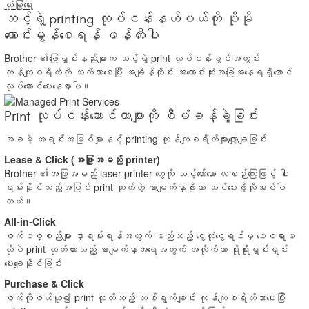
လုံခြုံရေး
သင့်ရဲ့ printing လုပ်ငန်းနယ်ပယ်ကို ပိုမို
ကောင်းမွန်စေရန် ဖန်တီးပါ
Brother ၏ဖြေရှင်းနည်းများက သင့်ရဲ့ print လုပ်ငန်းခွင်အတွင်း
ကုန်ကျစရိတ်ကို သက်သာစေပြီး အချိန်တိုင်း အကောင်းဆုံးအခြေအနေရရှိအောင်
လုပ်ဆောင်ပေးနေမှာပါ။
Print လုပ်ငန်းဆောင်တာများကို စီမံခန့်ခွဲခြင်း
အခမဲ့ အရင်းအမြစ်များနှင့် printing ကုန်ကျစရိတ်များလျှော့ချခြင်း
Lease & Click (အဖြူအမည်း printer)
Brother ၏အဖြူအမည်း laser printer တွေကို သင့်တော်သော လစဉ်ကြေးဖြင့် ငါး
ရမ်းနိုင်သည့်အပြင် print ထုတ်တဲ့ စာမျက်နှာဖိုးသာ သင်ပေးဖို့လိုအပ်ပါ
တယ်။
All-in-Click
စက်ပစ္စည်းများ ငှားရမ်းရန်အတွက် မည်သည့် ငွေလုံးငွေရင်းမှ ပေးစရာမ
လိုပဲ print ထုတ်ထားသည့် စာမျက်နှာအရေအတွက် အလိုက်သာ ရိုးရိုးရှင်းရှင်း
ပေးချေနိုင်ခြင်း
Purchase & Click
စက်ကိုဝယ်ယူ၍ print ထုတ်သည့် တစ်ရွက်ချင်း ကုန်ကျစရိတ်သာပေးပြီး