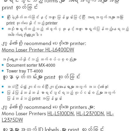
စာရင်းသွင်းသည့် forms များ အရေအတွက်အများအပြား
print ထုတ်ခြင်း
ကြိုးမဲ့ချိတ်ဆက်ခြင်းနှင့်အတူ မြန်နှုန်းမြင့်ပြီး အရေအတွက်အများအပြား
print ထုတ်ပေးနိုင်သည့် printer
အပိုစာရွက်ထည့်သည့် အံခွက် ၄ခုနှင့်အတူ စာရွက်ပြန်ထည့်နေရသည့်
အခေါက်ရေကိုလျှော့ချပါ။
ကျွန်တော်တို့ recommend ပေးလိုသော printer:
Mono Laser Printer HL-L6400DW
အပိုရွေးချယ်နိုင်သည့် ဆက်စပ်ပစ္စည်းများ
Document sorter MX-4000
Tower tray TT-4000
လူနာမှတ်တမ်းများ print ထုတ်ခြင်း
အသံငြိမ်၍ ကျစ်လစ်ပြီး ကျဉ်းသောနေရာများအတွက် အသင့်တော်ဆုံး
မြန်မြန်ဆန်ဆန် စာရင်းသွင်းရသည့် လုပ်ငန်းစဉ်များအတွက်
မြန်ဆန်သည့် print အမြန်နှုန်း
ကျွန်တော်တို့ recommend ပေးလိုသော printers များ:
Mono Laser Printers
HL-L5100DN
,
HL-L2370DN
,
HL-
L2375DW
လူနာများအတွက် ID labels များ print ထုတ်ခြင်း