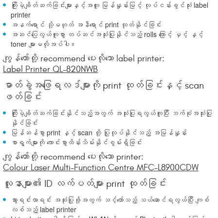
ကြိုးမဲ့ချိတ်ဆက်ခြင်းများနှင့်အတူ မြန်နှုန်းမြင့် လုပ်ငန်းခွင်သုံး label
printer
အနက်ရောင် သို့မဟုတ် အနီရောင် print ထုတ်နိုင်ခြင်း
အဆင်ပြေလွယ်ကူစွာ တပ်ဆင်အသုံးပြုနိုင်သည့် rolls ကြောင့် မှင့် နှင့်
toner များမလိုအပ်ပါ။
ကျွန်တော်တို့ recommend ပေးလိုသော label printer:
Label Printer QL-820NWB
ဓာတ်ခွဲအဖြေရလဒ်များကို print ထုတ်ခြင်းနှင့် scan
ဖတ်ခြင်း
ကြိုးမဲ့ချိတ်ဆက်ခြင်းနိုင်သည့်အတွက် အသုံးပြုရလွယ်ကူပြီး ဘက်စုံအသုံးပြု
နိုင်ခြင်း
မြန်ဆန်စွာ print နှင့် scan တို့ ပြုလုပ်နိုင်သည့် အမြန်နှုန်း
စာရွက်များကို ကောင်းစွာထိန်းသိမ်းနိုင်စွမ်းရှိခြင်း
ကျွန်တော်တို့ recommend ပေးလိုသော printer:
Colour Laser Multi-Function Centre MFC-L8900CDW
လူနာများ၏ ID လက်ပတ်များ print ထုတ်ခြင်း
သွားရင်းလာရင်း အသုံးပြုဖို့အတွက် သင့်တော်သည့် သယ်ဆောင်ရလွယ်ပြီး ကျစ်
လစ်သည့် label printer