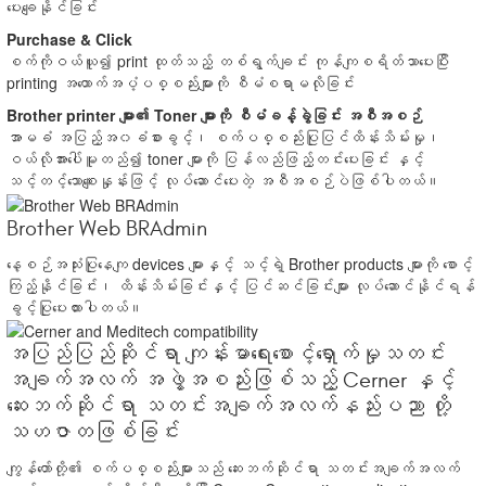
ပေးချေနိုင်ခြင်း
Purchase & Click
စက်ကိုဝယ်ယူ၍ print ထုတ်သည့် တစ်ရွက်ချင်း ကုန်ကျစရိတ်သာပေးပြီး
printing အထောက်အပံ့ပစ္စည်းများကို စီမံစရာမလိုခြင်း
Brother printer များ၏ Toner များကို စီမံခန့်ခွဲခြင်း အစီအစဉ်
အာမခံ အပြည့်အ၀ခံစားခွင့်၊ စက်ပစ္စည်းပြုပြင်ထိန်းသိမ်းမှု၊
ဝယ်လိုအားပေါ်မူတည်၍ toner များကို ပြန်လည်ဖြည့်တင်းပေးခြင်း နှင့်
သင့်တင့်သောစျေးနှုန်းဖြင့် လုပ်ဆောင်ပေးတဲ့ အစီအစဉ်ပဲဖြစ်ပါတယ်။
Brother Web BRAdmin
နေ့စဉ်အသုံးပြုနေကျ devices များနှင့် သင့်ရဲ့ Brother products များကို စောင့်
ကြည့်နိုင်ခြင်း၊ ထိန်းသိမ်းခြင်းနှင့် ပြင်ဆင်ခြင်းများ လုပ်ဆောင်နိုင်ရန်
ခွင့်ပြုပေးထားပါတယ်။
အပြည်ပြည်ဆိုင်ရာ ကျန်းမာရေးစောင့်ရှောက်မှုသတင်း
အချက်အလက် အဖွဲ့အစည်းဖြစ်သည့် Cerner နှင့်
ဆေးဘက်ဆိုင်ရာ သတင်းအချက်အလက်နည်းပညာ တို့
သဟဇာတဖြစ်ခြင်း
ကျွန်တော်တို့၏ စက်ပစ္စည်းများသည် ဆေးဘက်ဆိုင်ရာ သတင်းအချက်အလက်