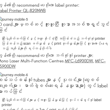
ျွန်တော်တို့ recommend ပေးလိုသော label printer:
abel Printer QL-820NWB
D card များမှတစ်ဆင့် ကူးယူပြီး လူနာအသစ်စာရွင်းသွင်း
ြင်း
ကြိုးမဲ့ချိတ်ဆက်ခြင်းနှင့်အတူ ခိုင်ခံ့ပြီး အကြမ်းခံသည့် ဘက်စုံသုံး printer
မြန်ဆန်သည့် scan ဖတ်နှုန်း နှင့် print ထုတ်နှုန်းများဖြင့် လူနာစောင့်နေရ
သည့် အချိန်များကို ရပ်တန့်လိုက်ပါ
ျွန်တော်တို့ recommend ပေးလိုသော ဘက်စုံသုံး printer များ:
ono Laser Multi-Function Centres
MFC-L6900DW
,
MFC-
L5900DW
မ်းသပ်ခန်းသုံး tubes များနှင့် ပုလင်းများ (သွေးစစ်
ဆေးချက်များ၊ ဓာတ်ခွဲစစ်ဆေးရန် နမူနာများ) တွင် label
ျားကပ်ခြင်း
ကြိုးမဲ့ချိတ်ဆက်ခြင်းများနှင့်အတူ မြန်နှုန်းမြင့် လုပ်ငန်းခွင်သုံး label
printer
အနက်ရောင် သို့မဟုတ် အနီရောင် print ထုတ်နိုင်ခြင်း