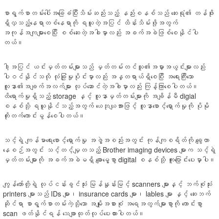
စာရွက်စာတမ်းပေါ်အခြေခံပြီးသိမ်းဆည်းသည့် နည်းစနစ်သည် ဆေးရုံ၏ တန်ဖိုး
ရှိလှသည့်နေရာတစ်နေရာကို ရယူတဲ့အပြင် ထိန်းသိမ်းဖို့အတွက်
အကုန်အကျများစေပြီး စစ်ဆေးတဲ့အခါမှာလည်း အခက်အခဲဖြစ်စေနိုင်ပါ
တယ်။
ဒါ့အပြင် ယင်းမှတ်တမ်းများသည် မှတ်တမ်းတင်သူ၏အမှားအယွင်းများလည်း
ပါဝင်နိုင်သလို လုံခြုံမှုပိုင်းမှာလည်း အန္တရာယ်ရှိစေပြီး အရေးကြီးသော
လူနာ၏အချက်အလက်များ လုပ်ဆောင်တဲ့အခါမှာလည်း ကြန့်ကြာစေပါတယ်။
ထိရောက်မှုရှိသည့် storage နှင့် လူနာမှတ်တမ်းများကို အချိန်မီ digial
စနစ်သို့ ရယူနိုင်သည့်အတွက် ယေဘုယျအားဖြင့် လူနာစောင့်ရှောက်မှုကို ပိုမို
တိုးတက်ကောင်းမွန်စေပါတယ်။
သင့်ရဲ့ ကျန်မာရေးစောင့်ရှောက်မှု အဖွဲ့အစည်းအတွင်း ကုန်ကျစရိတ်ကို ချွေတာ
နေစဉ်အတွင်း သင့်တင့်မျှတသည့် Brother imaging devices များက သင့်ရဲ့
မှတ်တမ်းများကို အခက်အခဲမရှိ ချောမွေ့စွာ digital စနစ်သို့ ကူးပြောင်းပေးမှာပါ။
ကျွန်တော်တို့ရဲ့ လုပ်ငန်းခွင်သုံး မြန်နှုန်းမြင့် scanners များနှင့် ဘက်စုံသုံး
printers များသည် IDs များ၊ insurance cards များ၊ lables များ နှင့် ဆေးဘက်
ဆိုင်ရာ စာရွက်စာတမ်းကဲ့သို့သော အမျိုးအစားစုံ အရေအတွက်များစွာကို ကောင်းစွာ
scan ဖတ်နိုင်ရန် သေချာထုတ်လုပ်ပေးထားပါတယ်။