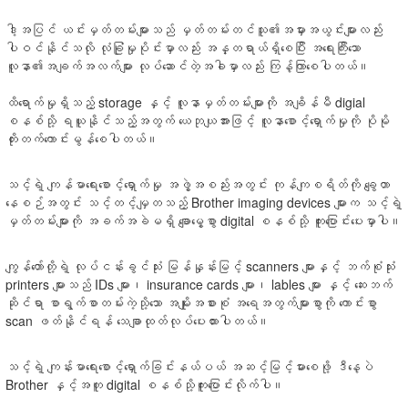
ဒါ့အပြင် ယင်းမှတ်တမ်းများသည် မှတ်တမ်းတင်သူ၏အမှားအယွင်းများလည်း
ပါဝင်နိုင်သလို လုံခြုံမှုပိုင်းမှာလည်း အန္တရာယ်ရှိစေပြီး အရေးကြီးသော
လူနာ၏အချက်အလက်များ လုပ်ဆောင်တဲ့အခါမှာလည်း ကြန့်ကြာစေပါတယ်။
ထိရောက်မှုရှိသည့် storage နှင့် လူနာမှတ်တမ်းများကို အချိန်မီ digial
စနစ်သို့ ရယူနိုင်သည့်အတွက် ယေဘုယျအားဖြင့် လူနာစောင့်ရှောက်မှုကို ပိုမို
တိုးတက်ကောင်းမွန်စေပါတယ်။
သင့်ရဲ့ ကျန်မာရေးစောင့်ရှောက်မှု အဖွဲ့အစည်းအတွင်း ကုန်ကျစရိတ်ကို ချွေတာ
နေစဉ်အတွင်း သင့်တင့်မျှတသည့် Brother imaging devices များက သင့်ရဲ့
မှတ်တမ်းများကို အခက်အခဲမရှိ ချောမွေ့စွာ digital စနစ်သို့ ကူးပြောင်းပေးမှာပါ။
ကျွန်တော်တို့ရဲ့ လုပ်ငန်းခွင်သုံး မြန်နှုန်းမြင့် scanners များနှင့် ဘက်စုံသုံး
printers များသည် IDs များ၊ insurance cards များ၊ lables များ နှင့် ဆေးဘက်
ဆိုင်ရာ စာရွက်စာတမ်းကဲ့သို့သော အမျိုးအစားစုံ အရေအတွက်များစွာကို ကောင်းစွာ
scan ဖတ်နိုင်ရန် သေချာထုတ်လုပ်ပေးထားပါတယ်။
သင့်ရဲ့ ကျန်းမာရေးစောင့်ရှောက်ခြင်းနယ်ပယ် အဆင့်မြင့်မားစေဖို့ ဒီနေ့ပဲ
Brother နှင့်အတူ digital စနစ်သို့ကူးပြောင်းလိုက်ပါ။