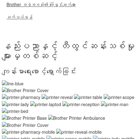
Brother အဖွဲ့အစည်း၏ ဖြေရှင်းချက်များ
ဆက်သွယ်ရန်
နည်းပညာနှင့် တီထွင်ဆန်းသစ်မှု
များမှတစ်ဆင့်
ကျန်းမာရေးစောင့်ရှောက်ခြင်း