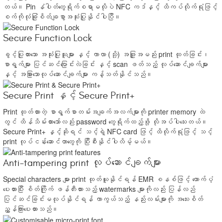
တယ်။ Pin နံပါတ်တွေရိုက်စရာမလိုပဲ NFC ကဒ်နှင့် ထိကပ်လိုက်ရုံဖြင့်
စက်ကိုလုံခြုံစိတ်ချစွာအသုံးပြုနိုင်ပါပြီ။
Secure Function Lock
ခွင့်ပြုထားသော အသုံးပြုသူများ နှင့် ကာလာ (သို့) အဖြူအမည်း print ထုတ်ခြင်း၊
စာရွက်များ ပြင်ဆင်ပြောင်းလဲခြင်း နှင့် scan ဖတ်သည့် လုပ်ဆောင်ချက်များ
နှင့် အခြားသောလုပ်ဆောင်ချက်များ ကန့်သတ်နိုင်သည်။
Secure Print နှင့် Secure Print+
Print ထုတ်ထားတဲ့ စာရွက်စာတမ်းအချက်အလက်များကို printer memory ထဲ
တွင် ထိန်သိမ်းထားသော်လည်း password တွေရိုက်ထည့်ဖို့ လိုအပ်ပါသေးတယ်။
Secure Print+ နှင့်ဆိုရင် သင့်ရဲ့ NFC card ဖြင့် ထိလိုက်ရုံဖြင့် သင့်
print လုပ်ငန်းဆောင်တာတွေကို ပြီးစီးနိုင်ပါလိမ့်မယ်။
Anti-tampering print လုပ်ဆောင်ချက်များ
Special characters များ print ထုတ်ယူနိုင်ရန် EMR စနစ်ဖြင့် ထောက်ပံ့
ပေးထားပြီး စိတ်ကြိုက် ဖန်တီးထားသည့် watermarks များကိုလည်း ပြန်လည်
ပြင်ဆင်ခြင်းမလုပ်နိုင်ရန် ကာကွယ်သည့် နည်းလမ်းများကို အသေးစိတ်
ညွှန်ကြားပေးထားသည်။