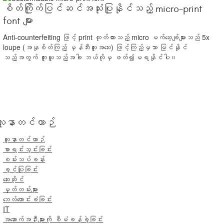
စိတ်ကြိုက်ပြင်ဆင်အသုံးပြုနိုင်သည့် micro-print
font များ
Anti-counterfeiting ဖြင့် print ထုတ်ထားသည့် micro မက်ဆေ့ချ်များသည် 5x
loupe (အနုစိတ်ကြည့် မှန်ဘီးလူးအသေး) ဖြင့်ကြည့်မှသာ မြင်နိုင်
သည့်အတွက် ကူးယူသည့်အခါ ဘယ်လိုမှ ဖတ်၍မရနိုင်ပါ။
လူနာတင်ယာဉ်
လူနာတင်ယာဉ်
စာရင်းသွင်းခြင်း
စမ်းသပ်ခန်း
ခွင့်ပြုခြင်း
ဆေးဆိုင်
မှတ်တမ်းများ
ဘေလ်တောင်းခံခြင်း
IT
အဆောက်အဦးများကို စီမံခန့်ခွဲခြင်း