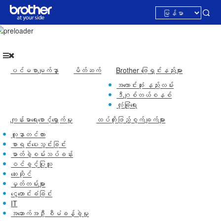
ပင်မစာမျက်နှာ
မိတ်ဆက်
Brother ​ဖြေရှင်းနည်းများ
အကောင်းဆုံး နည်းလမ်း
ဒီဂျစ်တယ်စနစ်
လုံခြုံရေး
ကျန်းမာရေးစောင့်ရှောက်မှု
ထပ်တိုးဖြည့်စွက်ချက်များ
လူနာတင်ကား
စာရင်းပေးသွင်းခြင်း
ဓာတ်ခွဲစမ်းသပ်ခန်း
ဝင်ခွင့်ပြုသူ
ဆေးဆိုင်
မှတ်တမ်းများ
ငွေတောင်းခံခြင်း
IT
အဆောက်အဦး စီမံခန့်ခွဲမှု