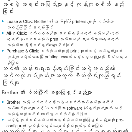
အခမဲ့ အရင်းအမြစ်များနှင့် ကုန်ကျစရိတ် နည်း
ခြင်း
Lease & Click
: Brother ၏ နောက်ဆုံးပေါ် printers များကို သင့်တော်သော
လစဉ်ကြေးဖြင့် ငှားရမ်းခြင်း
All-in-Click
: စက်ပစ္စည်းများ ငှားရမ်းရန်အတွက် မည်သည့် ငွေလုံး
ငွေရင်းမှ ပေးစရာမလိုပဲ print ထုတ်ထားသည့် စာမျက်နှာအရေအတွက်
အလိုက်သာ ရိုးရိုးရှင်းရှင်းပေးချေနိုင်ခြင်း
Purchase & Click
: စက်ကိုဝယ်ယူ၍ print ထုတ်သည့် တစ်ရွက်ချင်း
ကုန်ကျစရိတ်သာပေးပြီး printing အထောက်အပံ့ပစ္စည်းများကို စီမံစရာမ
လိုခြင်း
သင်၏ ကျန်းမာရေးစောင့်ရှောက်ခြင်းအဖွဲ့အစည်း၏
အဓိကလိုအပ်ချက်များအတွက် စိတ်တိုင်းကျဖြေရှင်း
ခြင်းများ
Brother ၏ စိတ်ကြိုက် အထူးဖြေရှင်းနည်းများ
Brother သည် သင့်လုပ်ငန်းအဖွဲ့အစည်းလိုအပ်ချက်များအတိုင်း
လုပ်ဆောင်ချက်များနှင့် ပါဝင်ပြီးသား software ဖြေရှင်းချက်များကို သင့်
အလိုရှိသည့်အတိုင်း ကောင်းစွာ လုပ်ကိုင်နိုင်ခြင်း
သင့်ရဲ့ လုပ်ငန်းနယ်ပယ်အတွင်းလိုအပ်သည့်ဖြေရှင်းနည်းများကို pre-
configured လုပ်နိုင်ရန် သေချာဒီဇိုင်းထုတ်လုပ်ထားခြင်း
ဆေးဘက်ဆိုင်ရာ ပစ္စည်းများနှင့် ၎င်းပစ္စည်းများ၏