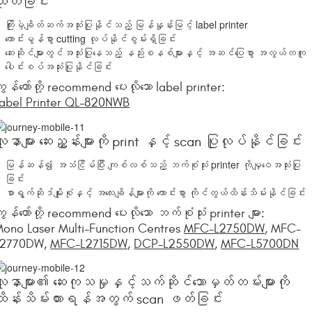
ထုတ်ခြင်း
ကြိုးမဲ့ချိတ်ဆက်အသုံးပြုနိုင်သည့် မြန်နှုန်းမြင့် label printer
ကောင်းမွန်စွာ cutting လုပ်နိုင်စွမ်းရှိခြင်း
ဆေးဆိုင်များတွင်အသုံးပြုနေသည့် နည်းစနစ်များနှင့် အဆင်ပြေစွာ အလွယ်တကူ
ပေါင်းစပ်အသုံးပြုနိုင်ခြင်း
ျွန်တော်တို့ recommend ပေးလိုသော label printer:
abel Printer QL-820NWB
ူနာများ ဆေးညွှန်းများကို print နှင့် scan ပြုလုပ်နိုင်ခြင်း
မြန်ဆန်၍ အသံငြိမ်ပြီး ကျစ်လစ်သည့် ဘက်စုံသုံး printer ကိုမျှဝေအသုံးပြု
ခြင်း
စာရွက်ဆိုဒ်မျိုးစုံနှင့် အလေးချိန်များကို ကောင်းစွာ ကိုင်တွယ်ထိန်းသိမ်းနိုင်ခြင်း
ျွန်တော်တို့ recommend ပေးလိုသော ဘက်စုံသုံး printer များ:
ono Laser Multi-Function Centres
MFC-L2750DW
, MFC-
L2770DW,
MFC-L2715DW
,
DCP-L2550DW
,
MFC-L5700DN
ူနာများ၏ ဆေးကုသမှုနှင့်သက်ဆိုင်သောမှတ်တမ်းများကို
ထိန်းသိမ်းထားရန်အတွက် scan ဖတ်ခြင်း