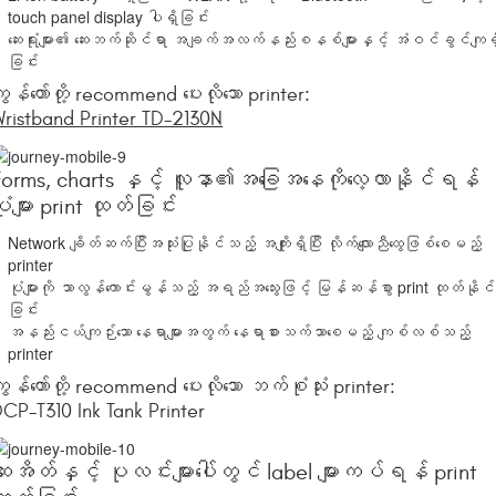
touch panel display ပါရှိခြင်း
ဆေးရုံးများ၏ ဆေးဘက်ဆိုင်ရာ အချက်အလက်နည်းစနစ်များနှင့် အံဝင်ခွင်ကျရှ
ခြင်း
ျွန်တော်တို့ recommend ပေးလိုသော printer:
ristband Printer TD-2130N
Forms, charts နှင့် လူနာ၏အခြေအနေကိုလေ့လာနိုင်ရန်
ုံများ print ထုတ်ခြင်း
Network ချိတ်ဆက်ပြီးအသုံးပြုနိုင်သည့် အကျိုးရှိပြီး လိုက်လျောညီထွေဖြစ်စေမည့်
printer
ပုံများကို သာလွန်ကောင်းမွန်သည့် အရည်အသွေးဖြင့် မြန်ဆန်စွာ print ထုတ်နိုင်
ခြင်း
အနည်းငယ်ကျဉ်းသော နေရာများအတွက် နေရာစားသက်သာစေမည့် ကျစ်လစ်သည့်
printer
ျွန်တော်တို့ recommend ပေးလိုသော ဘက်စုံသုံး printer:
CP-T310 Ink Tank Printer
ေးအိတ်နှင့် ပုလင်းများပေါ်တွင် label များကပ်ရန် print