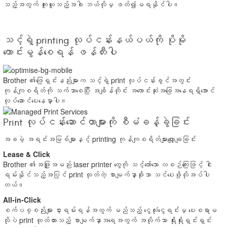
သည့်အတွက် ကူးယူသည့်အခါ ဘယ်လိုမှ ဖတ်၍မရနိုင်ပါ။
သင့်ရဲ့ printing လုပ်ငန်းနယ်ပယ်ကို ပိုမို
ကောင်းမွန်စေရန် ဖန်တီးပါ
Brother ၏ဖြေရှင်းနည်းများက သင့်ရဲ့ print လုပ်ငန်းခွင်အတွင်း
ကုန်ကျစရိတ်ကို သက်သာစေပြီး အချိန်တိုင်း အကောင်းဆုံးအခြေအနေရရှိအောင်
လုပ်ဆောင်ပေးနေမှာပါ။
Print လုပ်ငန်းဆောင်တာများကို စီမံခန့်ခွဲခြင်း
အခမဲ့ အရင်းအမြစ်များနှင့် printing ကုန်ကျစရိတ်များလျှော့ချခြင်း
Lease & Click
Brother ၏အဖြူအမည်း laser printer တွေကို သင့်တော်သော လစဉ်ကြေးဖြင့် ငါး
ရမ်းနိုင်သည့်အပြင် print ထုတ်တဲ့ စာမျက်နှာဖိုးသာ သင်ပေးဖို့လိုအပ်ပါ
တယ်။
All-in-Click
စက်ပစ္စည်းများ ငှားရမ်းရန်အတွက် မည်သည့် ငွေလုံးငွေရင်းမှ ပေးစရာမ
လိုပဲ print ထုတ်ထားသည့် စာမျက်နှာအရေအတွက် အလိုက်သာ ရိုးရိုးရှင်းရှင်း