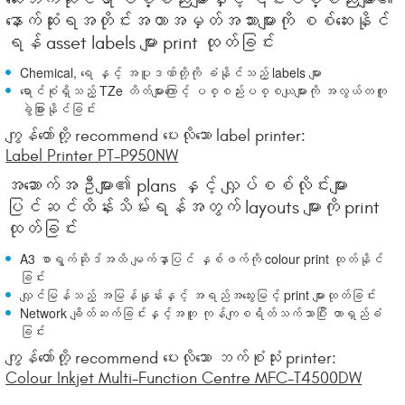
နောက်ဆုံးရအတိုင်းအတာအမှတ်အသားများကို စစ်ဆေးနိုင်
ရန် asset labels များ print ထုတ်ခြင်း
Chemical, ရေ နှင့် အပူဒဏ်တို့ကို ခံနိုင်သည့် labels များ
ရောင်စုံရှိသည့် TZe တိတ်များကြောင့် ပစ္စည်းပစ္စယျများကို အလွယ်တကူ
ခွဲခြားနိုင်ခြင်း
ကျွန်တော်တို့ recommend ပေးလိုသော label printer:
Label Printer PT-P950NW
အဆောက်အဦများ၏ plans နှင့် လျှပ်စစ်လိုင်းများ
ပြင်ဆင်ထိန်းသိမ်းရန်အတွက် layouts များကို print
ထုတ်ခြင်း
A3 စာရွက်ဆိုဒ်အထိ မျက်နှာပြင် နှစ်ဖက်ကို colour print ထုတ်နိုင်
ခြင်း
လျှင်မြန်သည့် အမြန်နှုန်းနှင့် အရည်အသွေးမြင့် print များထုတ်ခြင်း
Network ချိတ်ဆက်ခြင်းနှင့်အတူ ကုန်ကျစရိတ်သက်သာပြီး တာရှည်ခံ
ခြင်း
ကျွန်တော်တို့ recommend ပေးလိုသော ဘက်စုံသုံး printer:
Colour Inkjet Multi-Function Centre MFC-T4500DW