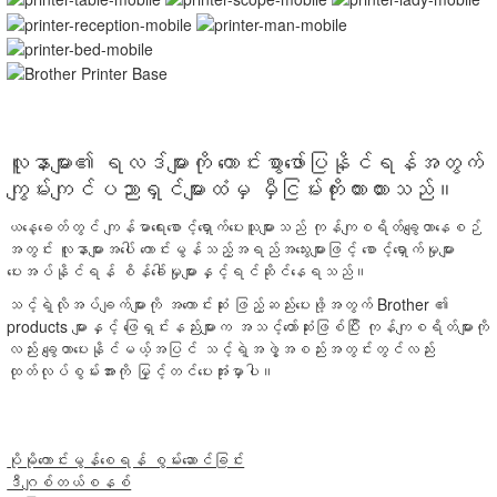
လူနာများ၏ ရလဒ်များကို ကောင်းစွာဖော်ပြနိုင်ရန်အတွက်
ကျွမ်းကျင်ပညာရှင်များထံမှ မှီငြမ်းကိုးကားထားသည်။
ယနေ့ခေတ်တွင် ကျန်မာရေးစောင့်ရှောက်ပေးသူများသည် ကုန်ကျစရိတ်ချွေတာနေစဉ်
အတွင်း လူနာများအပေါ် ကောင်းမွန်သည့်အရည်အသွေးများဖြင့် စောင့်ရှောက်မှုများ
ပေးအပ်နိုင်ရန် စိန်ခေါ်မှုများနှင့်ရင်ဆိုင်နေရသည်။
သင့်ရဲ့လိုအပ်ချက်များကို အကောင်းဆုံး ဖြည့်ဆည်းပေးဖို့အတွက် Brother ၏
products များနှင့် ဖြေရှင်းနည်းများက အသင့်တော်ဆုံးဖြစ်ပြီး ကုန်ကျစရိတ်များကို
လည်း ချွေတာပေးနိုင်မယ့်အပြင် သင့်ရဲ့အဖွဲ့အစည်းအတွင်းတွင်လည်း
ထုတ်လုပ်စွမ်းအားကို မြှင့်တင်ပေးအုံးမှာပါ။
ပိုမိုကောင်းမွန်စေရန် စွမ်းဆောင်ခြင်း
ဒီဂျစ်တယ်စနစ်