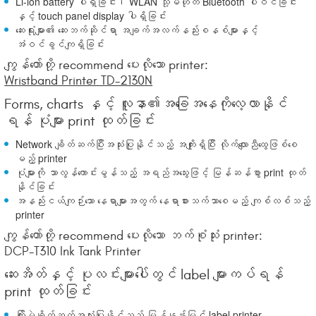
Li-ion battery ပါရှိခြင်း၊ WLAN သို့မဟုတ် Bluetooth ပါဝင်ခြင်း
နှင့် touch panel display ပါရှိခြင်း
ဆေးရုံးများ၏ ဆေးဘက်ဆိုင်ရာ အချက်အလက်နည်းစနစ်များနှင့်
အံဝင်ခွင်ကျရှိခြင်း
ကျွန်တော်တို့ recommend ပေးလိုသော printer:
Wristband Printer TD-2130N
Forms, charts နှင့် လူနာ၏အခြေအနေကိုလေ့လာနိုင်
ရန် ပုံများ print ထုတ်ခြင်း
Network ချိတ်ဆက်ပြီးအသုံးပြုနိုင်သည့် အကျိုးရှိပြီး လိုက်လျောညီထွေဖြစ်စေ
မည့် printer
ပုံများကို သာလွန်ကောင်းမွန်သည့် အရည်အသွေးဖြင့် မြန်ဆန်စွာ print ထုတ်
နိုင်ခြင်း
အနည်းငယ်ကျဉ်းသော နေရာများအတွက် နေရာစားသက်သာစေမည့် ကျစ်လစ်သည့်
printer
ကျွန်တော်တို့ recommend ပေးလိုသော ဘက်စုံသုံး printer:
DCP-T310 Ink Tank Printer
ဆေးအိတ်နှင့် ပုလင်းများပေါ်တွင် label များကပ်ရန်
print ထုတ်ခြင်း
ကြိုးမဲ့ချိတ်ဆက်အသုံးပြုနိုင်သည့် မြန်နှုန်းမြင့် label printer