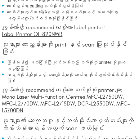
ကောင်းမွန်စွာ cutting လုပ်နိုင်စွမ်းရှိခြင်း
ဆေးဆိုင်များတွင်အသုံးပြုနေသည့် နည်းစနစ်များနှင့် အဆင်ပြေစွာ
အလွယ်တကူ ပေါင်းစပ်အသုံးပြုနိုင်ခြင်း
ကျွန်တော်တို့ recommend ပေးလိုသော label printer:
Label Printer QL-820NWB
လူနာများ ဆေးညွှန်းများကို print နှင့် scan ပြုလုပ်နိုင်
ခြင်း
မြန်ဆန်၍ အသံငြိမ်ပြီး ကျစ်လစ်သည့် ဘက်စုံသုံး printer ကိုမျှဝေ
အသုံးပြုခြင်း
စာရွက်ဆိုဒ်မျိုးစုံနှင့် အလေးချိန်များကို ကောင်းစွာ ကိုင်တွယ်ထိန်းသိမ်းနိုင်
ခြင်း
ကျွန်တော်တို့ recommend ပေးလိုသော ဘက်စုံသုံး printer များ:
Mono Laser Multi-Function Centres
MFC-L2750DW
,
MFC-L2770DW,
MFC-L2715DW
,
DCP-L2550DW
,
MFC-
L5700DN
လူနာများ၏ ဆေးကုသမှုနှင့်သက်ဆိုင်သောမှတ်တမ်းများကို
ထိန်းသိမ်းထားရန်အတွက် scan ဖတ်ခြင်း
ပိုမိုကောင်းမွန်သည့် စာရွက် ထိန်းသိမ်းနိုင်စွမ်းနှင့်အတူ စွမ်းဆောင်ရည်