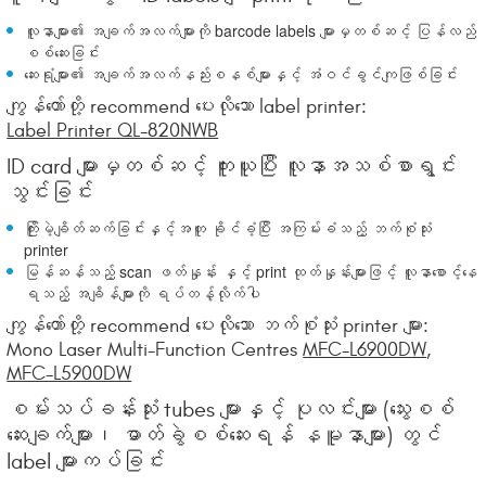
လူနာများ၏ အချက်အလက်များကို barcode labels များမှတစ်ဆင့် ပြန်လည်
စစ်ဆေးခြင်း
ဆေးရုံများ၏ အချက်အလက်နည်းစနစ်များနှင့် အံဝင်ခွင်ကျဖြစ်ခြင်း
ကျွန်တော်တို့ recommend ပေးလိုသော label printer:
Label Printer QL-820NWB
ID card များမှတစ်ဆင့် ကူးယူပြီး လူနာအသစ်စာရွင်း
သွင်းခြင်း
ကြိုးမဲ့ချိတ်ဆက်ခြင်းနှင့်အတူ ခိုင်ခံ့ပြီး အကြမ်းခံသည့် ဘက်စုံသုံး
printer
မြန်ဆန်သည့် scan ဖတ်နှုန်း နှင့် print ထုတ်နှုန်းများဖြင့် လူနာစောင့်နေ
ရသည့် အချိန်များကို ရပ်တန့်လိုက်ပါ
ကျွန်တော်တို့ recommend ပေးလိုသော ဘက်စုံသုံး printer များ:
Mono Laser Multi-Function Centres
MFC-L6900DW
,
MFC-L5900DW
စမ်းသပ်ခန်းသုံး tubes များနှင့် ပုလင်းများ (သွေးစစ်
ဆေးချက်များ၊ ဓာတ်ခွဲစစ်ဆေးရန် နမူနာများ) တွင်
label များကပ်ခြင်း