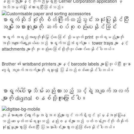
နည်းပညာများနှင့် ကိုက်ညီမှုရှိပြီး Cerner Corporation application မှ
အသိအမှတ်ပြုခံထားရပြီးဖြစ်သည်။
စာရွက်ဆိုဒ်စုံကို စိတ်ကြိုက်ထည့်သွင်းအသုံးပြုနိုင်ပြီး
အမျိုးအစားတူများကို ဆက်စပ်စုစည်းပေးနိုင်ခြင်း
စာရွက် အရည်အသွေးကိုတိုးမြှင့်ပေးခြင်း သို့မဟုတ် print ထုတ်ရမည်များကို
အလိုအလျောက်ရွေးချယ်ပေးသည် စာရွက်ထည့်အံခွက်များ၊ tower trays များ နှင့်
attachments များကို စုစည်းပေးခြင်းတို့ကိုလုပ်ဆောင်ပေးနိုင်ပါတယ်။
Brother ၏ wristband printers များနှင့် barcode labels များပြုလုပ်ပြီး လူနာ
တွေရဲ့ အချက်အလက်များကို ရယူ၍ ပြန်လည်စစ်ဆေးနိုင်ပါတယ်။
စာရွက်ပေါ်မှာသိမ်းဆည်းထားသည့် သင့်ရဲ့အချက်အလက်
များကို digital စနစ်သို့ကူးပြောင်းပါ။
ကျန်မာရေးစောင့်ရှောက်မှုအဖွဲ့အစည်းများတွင် လက်ရှိတွင် ပုံမှန်အသုံးပြုနေ
သည့် ဆေးမှတ်တမ်းရယူသည့် နည်းစနစ်များသည် ပတ်ဝန်းကျင်ကို ထိခိုက်
ဆုံးရှုံးမှုများစွာဖြစ်စေပြီး ပြဿနာပေါင်းများစွာလည်းဖြစ်စေနိုင်ပါတယ်။