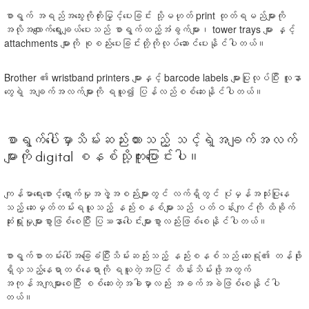
စာရွက် အရည်အသွေးကိုတိုးမြှင့်ပေးခြင်း သို့မဟုတ် print ထုတ်ရမည်များကို
အလိုအလျောက်ရွေးချယ်ပေးသည် စာရွက်ထည့်အံခွက်များ၊ tower trays များ နှင့်
attachments များကို စုစည်းပေးခြင်းတို့ကိုလုပ်ဆောင်ပေးနိုင်ပါတယ်။
Brother ၏ wristband printers များနှင့် barcode labels များပြုလုပ်ပြီး လူနာ
တွေရဲ့ အချက်အလက်များကို ရယူ၍ ပြန်လည်စစ်ဆေးနိုင်ပါတယ်။
စာရွက်ပေါ်မှာသိမ်းဆည်းထားသည့် သင့်ရဲ့အချက်အလက်
များကို digital စနစ်သို့ကူးပြောင်းပါ။
ကျန်မာရေးစောင့်ရှောက်မှုအဖွဲ့အစည်းများတွင် လက်ရှိတွင် ပုံမှန်အသုံးပြုနေ
သည့် ဆေးမှတ်တမ်းရယူသည့် နည်းစနစ်များသည် ပတ်ဝန်းကျင်ကို ထိခိုက်
ဆုံးရှုံးမှုများစွာဖြစ်စေပြီး ပြဿနာပေါင်းများစွာလည်းဖြစ်စေနိုင်ပါတယ်။
စာရွက်စာတမ်းပေါ်အခြေခံပြီးသိမ်းဆည်းသည့် နည်းစနစ်သည် ဆေးရုံ၏ တန်ဖိုး
ရှိလှသည့်နေရာတစ်နေရာကို ရယူတဲ့အပြင် ထိန်းသိမ်းဖို့အတွက်
အကုန်အကျများစေပြီး စစ်ဆေးတဲ့အခါမှာလည်း အခက်အခဲဖြစ်စေနိုင်ပါ
တယ်။