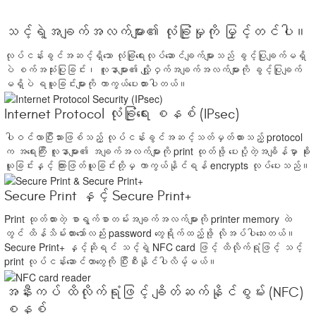
သင့်ရဲ့အချက်အလက်များ၏ လုံခြုံမှုကို မြှင့်တင်ပါ။
လုပ်ငန်းခွင်အဆင့်ရှိသော လုံခြုံရေးလုပ်ဆောင်ချက်များသည် ခွင့်ပြုချက်မရှိ
ပဲ စက်အသုံးပြုခြင်း၊ လူနာများ၏ လျှို့ဝှက်အချက်အလက်များကို ခွင့်ပြုချက်
မရှိပဲ ရယူခြင်းများကို ကာကွယ်ပေးထားပါတယ်။
Internet Protocol လုံခြုံရေး စနစ် (IPsec)
ပါဝင်လာပြီးသားဖြစ်သည့် လုပ်ငန်းခွင်အဆင့်သတ်မှတ်ထားသည့် protocol
က အရေးကြီး လူနာများ၏ အချက်အလက်များကို print ထုတ်ဖို့ ပေးပို့တဲ့အချိန်မှာ ခိုး
ယူခြင်းနှင့် ကြားဖြတ်ယူခြင်းတို့မှ ကာကွယ်နိုင်ရန် encrypts လုပ်ပေးသည်။
Secure Print နှင့် Secure Print+
Print ထုတ်ထားတဲ့ စာရွက်စာတမ်းအချက်အလက်များကို printer memory ထဲ
တွင် ထိန်သိမ်းထားသော်လည်း password တွေရိုက်ထည့်ဖို့ လိုအပ်ပါသေးတယ်။
Secure Print+ နှင့်ဆိုရင် သင့်ရဲ့ NFC card ဖြင့် ထိလိုက်ရုံဖြင့် သင့်
print လုပ်ငန်းဆောင်တာတွေကို ပြီးစီးနိုင်ပါလိမ့်မယ်။
အနီးကပ် ထိလိုက်ရုံဖြင့် ချိတ်ဆက်နိုင်စွမ်း (NFC)
စနစ်