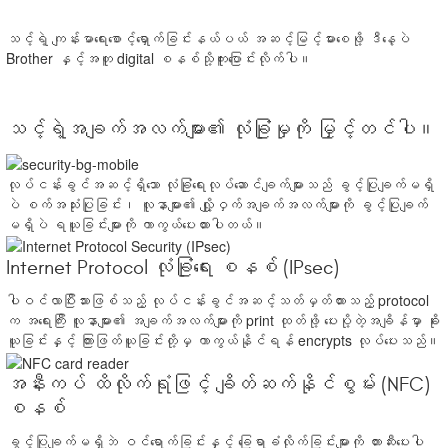
သင့်ရဲ့ ကျန်းမာရေးစောင့်ရှောက်ခြင်းနယ်ပယ် အဆင့်မြင့်မားစေဖို့ ဒီနေ့ပဲ
Brother နှင့်အတူ digital စနစ်သို့ကူးပြောင်းလိုက်ပါ။
သင့်ရဲ့အချက်အလက်များ၏ လုံခြုံမှုကို မြှင့်တင်ပါ။
လုပ်ငန်းခွင်အဆင့်ရှိသော လုံခြုံရေးလုပ်ဆောင်ချက်များသည် ခွင့်ပြုချက်မရှိ
ပဲ စက်အသုံးပြုခြင်း၊ လူနာများ၏ လျှို့ဝှက်အချက်အလက်များကို ခွင့်ပြုချက်
မရှိပဲ ရယူခြင်းများကို ကာကွယ်ပေးထားပါတယ်။
Internet Protocol လုံခြုံရေး စနစ် (IPsec)
ပါဝင်လာပြီးသားဖြစ်သည့် လုပ်ငန်းခွင်အဆင့်သတ်မှတ်ထားသည့် protocol
က အရေးကြီး လူနာများ၏ အချက်အလက်များကို print ထုတ်ဖို့ ပေးပို့တဲ့အချိန်မှာ ခိုး
ယူခြင်းနှင့် ကြားဖြတ်ယူခြင်းတို့မှ ကာကွယ်နိုင်ရန် encrypts လုပ်ပေးသည်။
အနီးကပ် ထိလိုက်ရုံဖြင့် ချိတ်ဆက်နိုင်စွမ်း (NFC)
စနစ်
ခွင့်ပြုချက်မရှိဘဲ ဝင်ရောက်ခြင်းနှင့် ခြေရာခံလိုက်ခြင်းများကို တားဆီးပေးပါ