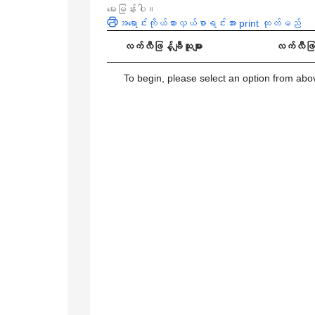
မေးမြန်းပါ။
အရောင်းကိုယ်စားလှယ်စာရင်းအား print ထုတ်မည်
လက်လီဖြန့်ချီသူများ
လက်လီဖြန့
To begin, please select an option from above