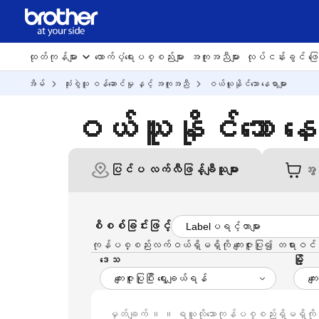
ထုတ်ကုန်များ
ထောက်ပံ့ရေးပစ္စည်းများ
အကူအညီများ
လုပ်ငန်းခွင် ဖြေရ
အိမ်
သုံးစွဲသူ ဝန်ဆောင်မှု နှင့် အကူအညီ
ဝယ်ယူနိုင်သော နေရာများ
ဝယ်ယူနိုင်သော နေရ
ပြင်ပ လက်လီဖြန့်ချီသူများ
အွန
စိစစ်ခြင်းဖြင့်
ကုန်ပစ္စည်းလက်ဝယ်ရှိမရှိကို ကျေးဇူးပြု၍ တရားဝင်အရ
ဒေသ
မြို့
မှတ်ချက် ။ ။ ရယူလိုသောကုန်ပစ္စည်းရှိမရှိကို အ