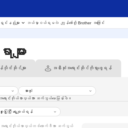
ှင်းနည်းများ
ဘယ်မှာဝယ်ရမလဲ
ကျွန်တော်တို့ Brother အကြောင်း
ာများ
်လိုင်းဆိုင်များ
အနီးဆုံးအရောင်းဆိုင်ကိုရှာဖွေရန်
ောင်းကိုယ်စားလှယ်အား ဆက်သွယ်မေးမြန်းပါ။
ရောင်းကိုယ်စားလှယ်တစ်ယောက်စီအား ဆက်သွယ်