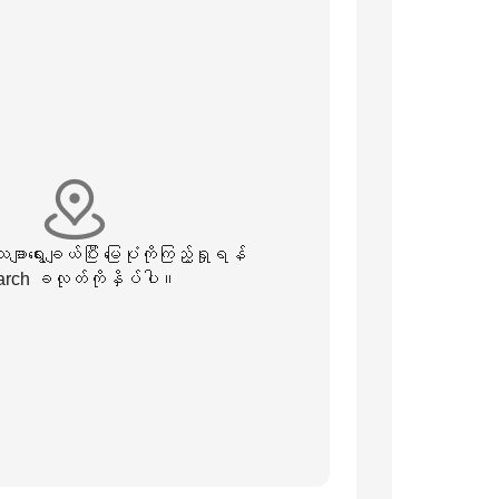
းသေချာရွေးချယ်ပြီး မြေပုံကိုကြည့်ရှုရန်
rch ခလုတ်ကိုနှိပ်ပါ။