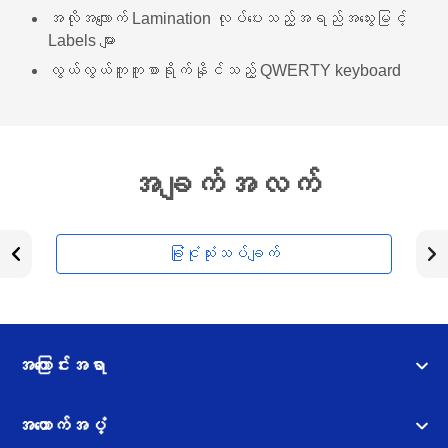
အလိုအလျောက် Lamination လုပ်ပေးသည့်အရည်အသွေးမြင့်
Labels များ
လွယ်လွယ်ကူကူစာရိုက်နိုင်သည့် QWERTY keyboard
အချက်အလက်
ခြုံငုံသုံးသပ်ချက်
အကြောင်းအရာ
အထောက်အပံ့