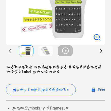
သင့်ဝါသနာပါတဲ့ အလုပ်တွေမှာသုံးဖို့နှင့် အိမ်တွင်းသုံးဖို့အတွက်
လက်ကိုင် Label ထုတ်စက် အသစ်
ဤထုတ်ကုန်အကြောင်း ကျွန်ုပ်တို့ကို မေးပါ။
Print
များစွာသော Symbols နှင့် Frames များ