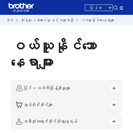
အိမ်
သုံးစွဲသူ ဝန်ဆောင်မှု နှင့် အကူအညီ
ဝယ်ယူနိုင်သော နေရာများ
ဝယ်ယူနိုင်သော
နေရာများ
ပြင်ပ လက်လီဖြန့်ချီသူများ
အွန်လိုင်းဆိုင်များ
အနီးဆုံးအရောင်းဆိုင်ကိုရှာဖွေရန်