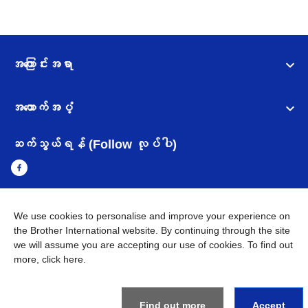
အကြောင်းအရာ
အထောက်အပံ့
ဆက်သွယ်ရန် (Follow လုပ်ပါ)
We use cookies to personalise and improve your experience on
Myanmar
Brother ၏ ကမ္ဘာတစ်ဝန်းရှိ ကွန်ယက်များ
the Brother International website. By continuing through the site
we will assume you are accepting our use of cookies. To find out
အချက်အလက်မူဝါဒ
အသုံးပြုမူဝါဒ
သုံးစွဲရန် ဝက်ဆိုဒ်အညွှန်း
more,
click here
.
Brother Global ဝက်ဆိုဒ်သို့သွားရန်
©
2026
BROTHER INTERNATIONAL SINGAPORE PTE. LTD. All
Find out more
Accept