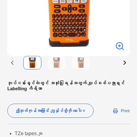
လုပ်ငန်းခွင်ထဲတွင် အသုံးပြုရန်အတွက် လျှပ်စစ်ပညာရှင်
Labelling ကိရိယာ
ဤထုတ်ကုန်အကြောင်း ကျွန်ုပ်တို့ကို မေးပါ။
Print
TZe tapes များ