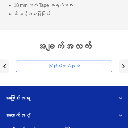
18 mm အထိ Tape အရွယ်အစား
သီးသန့်အသုံးပြုခြင်း
အချက်အလက်
ခြုံငုံသုံးသပ်ချက်
အကြောင်းအရာ
အထောက်အပံ့