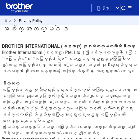
အိမ်
Privacy Policy
အခ်က္အလက္မူ၀ါဒ
BROTHER INTERNATIONAL (စင္ကာပူ) ပုဂၢလိကကုမၸဏီလီမိတက္
Brother International (စင္ကာပူ) Pte. Ltd. (ဤအခ်က္အလက္မူ၀ါဒတြင္
“ကၽြႏု္ပ္တို႔” or “ကၽြႏ္ုပ္တို႔ရဲ႕” စသည္ျဖင့္ ရည္ညႊန္းသုံးစြဲသြားပါမ
ည္)သည္ ကၽြႏု္ပ္တုိ႕ ႏွင့္ ေလးစားစြာ မ ွ်ေ၀သည္႕ သင္၏ ပုဂၢိဳလ္ေရးဆုိင္ရာအ
ခ်က္လက္မ်ား ကုိ အေလးအနက္ထား၍ ကာကြယ္ ထိန္းသိမ္း ေစာင့္ေရွာက္ထားပါသည္။
မိတ္ဆက္
ကၽြႏု္ပ္တုိ႕သည္ ပုဂၢိဳလ္ေရးဆုိင္ရာအခ်က္လက္မ်ား ကာကြယ္ေရးဥပေဒအရ ေလး
နက္စြာ တာ၀န္ယူေဆာင္ရြက္လ်က္ရွိပါသည္။ထုိ႕အျပင္ သင့္အေနျဖင့္
ကၽြႏု္ပ္တုိ႕အား ယုံျကည္စြာ မ ွ်ေ၀သည္႕ သင္၏ ပုဂၢိဳလ္ေရးဆုိင္ရာအခ်က္လ
က္မ်ား၏ အေရးပါပုံကုိ သိရွိနားလည္သည္႕အတြက္ သင္၏ ပုဂၢိဳလ္ေရးဆုိင္ရာ
အခ်က္လက္မ်ားကုိ ထိန္းသိမ္းကာကြယ္ေစာင့္ေရွာက္ရမည္မွာ ကၽြႏု္ပ္တုိ႕၏
တာ၀န္ယူမႈသာျဖစ္ပါသည္။
ဤအခ်က္အလက္မူ၀ါဒသည္ ကၽြႏု္ပ္တုိ႕ စုေဆာင္း ေကာက္ယူ သိမ္းဆည္း အသုံးျ
ပဳခဲ့သည္႕ အခ်က္အလက္မ်ားအပါအ၀င္ ဤ၀က္ဆုိဒ္