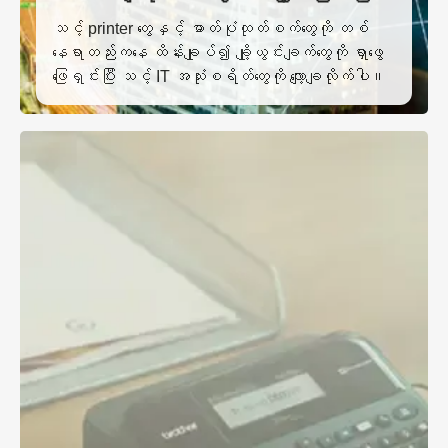
သင့် printer တွေနှင့် ဓာတ်ပုံထုတ်စက်တွေကို တစ်
နေရာတည်းကနေ ထိန်းချုပ်၍ ချို့ယွင်းချက်တွေကို ရှာဖွေ
ဖြေရှင်းပြီး သင့် IT အသုံးစရိတ်တွေကို လျော့ချလိုက်ပါ။