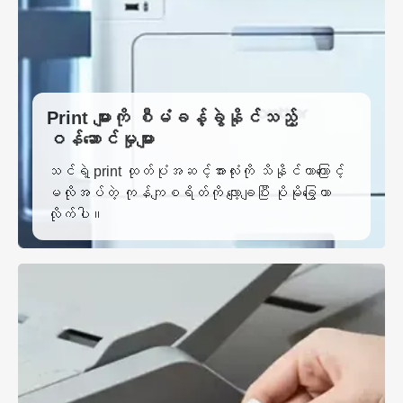
Print များကို စီမံခန့်ခွဲနိုင်သည့်
ဝန်ဆောင်မှုများ
သင်ရဲ့ print ထုတ်ပုံအဆင့်အားလုံးကို သိနိုင်တာကြောင့်
မလိုအပ်တဲ့ ကုန်ကျစရိတ်ကို လျော့ချပြီး ပိုမိုခြွေတာ
လိုက်ပါ။