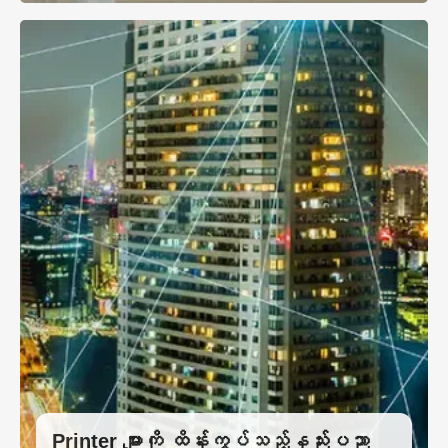
Printer များကို ထိန်းကွပ်သည့်နည်းပညာ