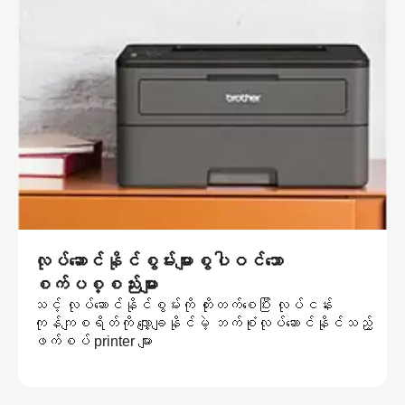
လုပ်ဆောင်နိုင်စွမ်းများစွပါဝင်သော
စက်ပစ္စည်းများ
သင့် လုပ်ဆောင်နိုင်စွမ်းကို တိုးတက်စေပြီး လုပ်ငန်း
ကုန်ကျစရိတ်ကို လျှော့ချနိုင်မဲ့ ဘက်စုံလုပ်ဆောင်နိုင်သည့်
ဖက်စပ် printer များ