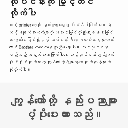
လုပ်ငန်းကို မြှင့်တင်
လိုက်ပါ
သင့် printer တွေကို လွယ်ကူချောမွေ့စွာ စီမံနိုင်ခြင်းမှသည်
သင့်အချက်အလက်များကို အဆင်မြင့်လုံခြုံရေးစနစ်ဖြင့်
ကာကွယ်ပေးခြင်းတို့နှင့် လုပ်ငန်းကို နောက်တစ်ဆင့်တိုးတက်
အောင် Brother ကဘေးကနေ ကူညီပေးမှာပါ။ သင့်လုပ်ငန်း
မည်သည့် အရွယ်အစားဖြစ်ပါစေ သင့်လုပ်ငန်းတွင်ကျယ်
ဖို့ ဒီဇိုင်းထုတ်ထားတဲ့ ကျွန်တော်တို့ရဲ့များစွာသော ထုတ်ကုန်များကို
သုံးလိုက်ပါ။
ကျွန်တော်တို့ နည်းပညာများ
ပံ့ပိုးပေးထားသည်။