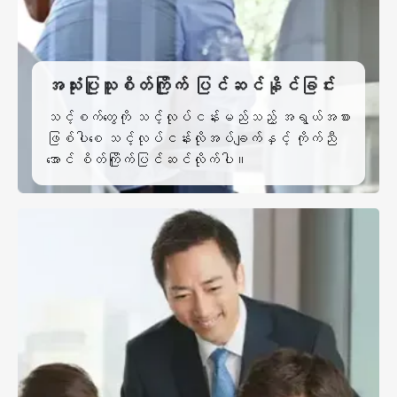
အသုံးပြုသူစိတ်ကြိုက် ပြင်ဆင်နိုင်ခြင်း
သင့်စက်တွေကို သင့်လုပ်ငန်းမည်သည့် အရွယ်အစား
ဖြစ်ပါစေ သင့်လုပ်ငန်းလိုအပ်ချက်နှင့် ကိုက်ညီ
အောင် စိတ်ကြိုက်ပြင်ဆင်လိုက်ပါ။