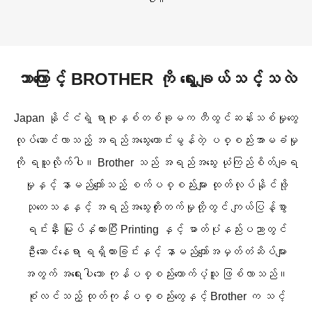
ဘာကြောင့် BROTHER ကို ရွေးချယ်သင့်သလဲ
Japan နိုင်ငံရဲ့ ရာစုနှစ်တစ်ခုမက တီထွင်ဆန်းသစ်မှုတွေ
လုပ်ဆောင်လာသည့် အရည်အသွေးကောင်းမွန်တဲ့ ပစ္စည်းအာမခံမှု
ကို ရယူလိုက်ပါ။ Brother သည် အရည်အသွေး ယုံကြည်စိတ်ချရ
မှုနှင့် နာမည်ကျော်သည့် စက်ပစ္စည်းများ ထုတ်လုပ်နိုင်ဖို့
သုတေသနနှင့် အရည်အသွေးတိုးတက်မှုတို့တွင် ကျယ်ပြန့်စွာ
ရင်းနှီး မြုပ်နှံထားပြီး Printing နှင့် ဓာတ်ပုံနည်းပညာတွင်
ဦးဆောင်နေရာ ရရှိထားခြင်းနှင့် နာမည်ကျော်အမှတ်တံဆိပ်များ
အတွက် အရေးပါသော ကုန်ပစ္စည်းထောက်ပံ့သူ ဖြစ်လာသည်။
စုံလင်သည့် ထုတ်ကုန်ပစ္စည်းတွေနှင့် Brother က သင့်