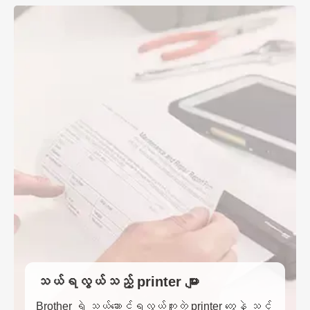
သယ်ရလွယ်သည့် printer များ
Brother ရဲ့ သယ်ဆောင်ရလွယ်ကူတဲ့ printer တွေနဲ့ သင့်