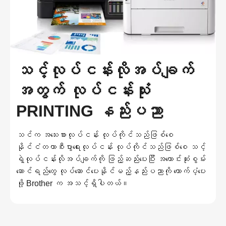
သင့်လုပ်ငန်းလိုအပ်ချက်
အတွက် လုပ်ငန်းသုံး
PRINTING နည်းပညာ
သင်က အသေးစားလုပ်ငန်း လုပ်ကိုင်သည်ဖြစ်စေ
နိုင်ငံတကာစီးပွားရေးလုပ်ငန်း လုပ်ကိုင်သည်ဖြစ်စေ သင့်
ရဲ့လုပ်ငန်းလိုအပ်ချက်ကို ဖြည့်ဆည်းပေးပြီး အကောင်းဆုံးစွမ်း
ဆောင်ရည်တွေ လုပ်ဆောင်ပေးနိုင်မည့်နည်းပညာကို ထောက်ပံ့ပေး
ဖို့ Brother က အသင့်ရှိပါတယ်။