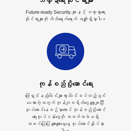
ဘဏ္ဍာရေးဆိုင်ရာများ
Future-ready Security များနှင့် ဘဏ္ဍာရေး
ဆိုင်ရာများကို ထိထိရောက်ရောက် အကျိုးရှိမှာပါ။
ကုန်စည်ပို့ဆောင်ရေး
ဖြေရှင်းနည်းပေါင်းများစွာ ပေါင်းစပ်ထည့်သွင်း
ပေးထားတဲ့အတွက် ကုန်ကျစရိတ်တွေ လျှော့ချပြီး
လုပ်ဆောင်နေစဉ်မှာတောင် ကုန်စည်ပို့ဆောင်
ရေးလုပ်ငန်းတွေကို အခက်အခဲမရှိ
အဆင်ပြေပြေ ချောချောမွေမွေ့ လုပ်ဆောင်နိုင်မှာ
ပါ။