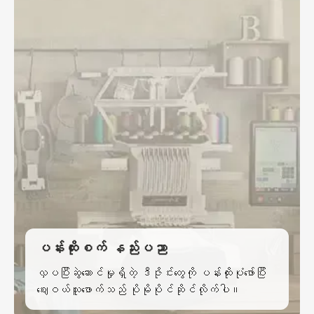
ပန်းထိုးစက် နည်းပညာ
လှပပြီးဆွဲဆောင်မှုရှိတဲ့ ဒီဇိုင်းတွေကို ပန်းထိုးပုံဖော်ပြီး
ဈေးဝယ်သူဖောက်သည် ပိုမိုပိုင်ဆိုင်လိုက်ပါ။