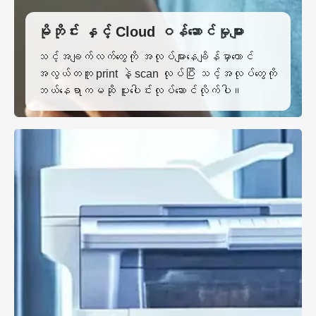
မိုဘိုင်း နှင့် Cloud ဝန်ဆောင်မှုများ
သင့်အချက်လက်တွေကို အလုပ်များနေချိန်မှာတောင်
အလွယ်တကူ print နဲ့ scan လုပ်ပြီး သင့်အလုပ်တွေကို
ဘယ်နေရာကမဆို ပူးပေါင်းလုပ်ဆောင်လိုက်ပါ။