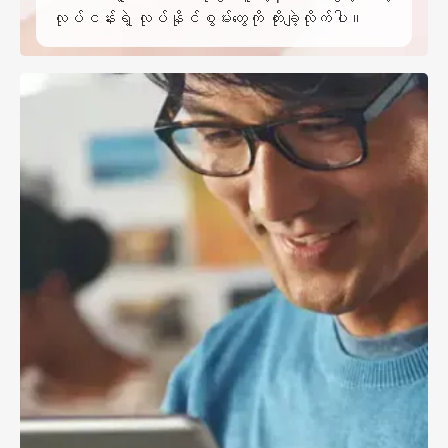
လုပ်ငန်းရဲ့ လုပ်နိုင်စွမ်းတွေကို တိုးချဲ့လိုက်ပါ။