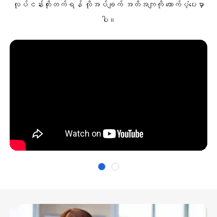
လုပ်ငန်းတိုးတက်ရန် လိုအပ်ချက် အတိအကျကို ထောက်ပံ့ပေးမှာ
ပါ။