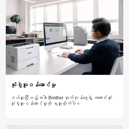
သုံးစွဲသူဝန်ဆောင်မှု
ဝယ်ယူပြီးသည့်အခါ Brother ထုတ်ကုန်တွေရဲ့ အကောင်းဆုံး
သုံးစွဲသူဝန်ဆောင်မှုကို ရယူလိုက်ပါ။