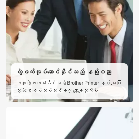
တွဲဖက်လုပ်ဆောင်နိုင်သည့် နည်းပညာ
အတူတွဲဖက်သုံးနိုင်သည့် Brother Printer နှင့် များပြား
တဲ့ ပေါင်းစပ်တပ်ဆင်ခကို လျော့ချလိုက်ပါ။