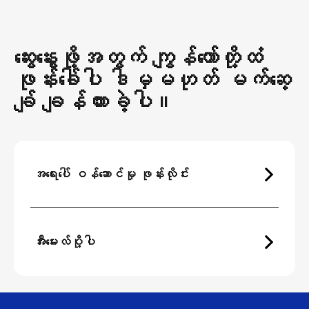
ဆွေးနွေးဖို့အတွက် ကျွန်တော်တို့ထံ
ဖုန်းခေါ်ပါ ဒါမှမဟုတ် မက်ဆေ့
ချ် ချန်ထားခဲ့ပါ။
အရေးပေါ် ဝန်ဆောင်မှု ဖုန်းလိုင်း
အီးမေးလ်ပို့ပါ