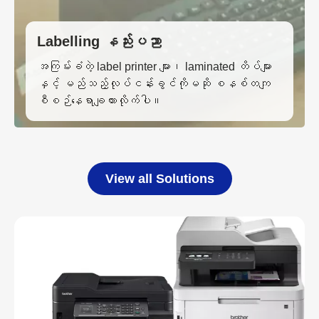
Labelling နည်းပညာ
အကြမ်းခံတဲ့ label printer များ၊ laminated တိပ်များ
နှင့် မည်သည့်လုပ်ငန်းခွင်ကိုမဆို စနစ်တကျ
စီစဉ်နေရာချထားလိုက်ပါ။
View all Solutions