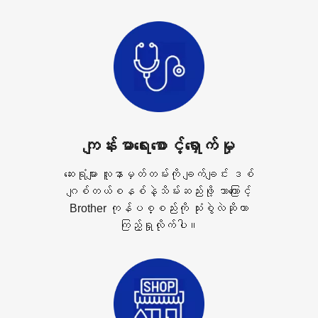
ကျန်းမာရေးစောင့်ရှောက်မှု
ဆေးရုံများ လူနာမှတ်တမ်းကို ချက်ချင်း ဒစ်
ဂျစ်တယ်စနစ်နဲ့သိမ်းဆည်းဖို့ ဘာကြောင့်
Brother ကုန်ပစ္စည်းကို သုံးစွဲလဲဆိုတာ
ကြည့်ရှုလိုက်ပါ။