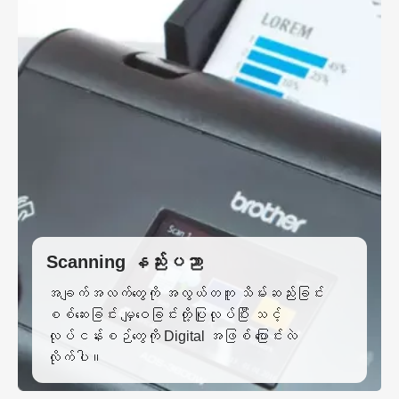
Scanning နည်းပညာ
အချက်အလက်တွေကို အလွယ်တကူ သိမ်းဆည်းခြင်း
စစ်ဆေးခြင်း မျှဝေခြင်းတို့ပြုလုပ်ပြီး သင့်
လုပ်ငန်းစဉ်တွေကို Digital အဖြစ် ပြောင်းလဲ
လိုက်ပါ။