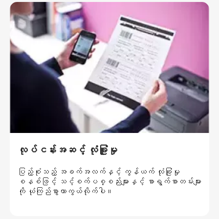
လုပ်ငန်းအဆင့် လုံခြူံမှု
ပြည့်စုံသည့် အခက်အလက်နှင့် ကွန်ယက် လုံခြုံမှု
စနစ်ဖြင့် သင့်စက်ပစ္စည်းများနှင့် စာရွက်စာတမ်းများ
ကို ယုံကြည်စွာကာကွယ်လိုက်ပါ။