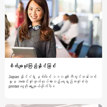
စိတ်ချယုံကြည်နိုင်ခြင်း
Japan နိုင်ငံရဲ့ နှစ်ပေါင်း ၁၁၀ ကျော် တီထွင်ဆန်းသစ်
မှုမှ အကောင်းဆုံး ထုတ်လုပ်ထားသည့် ရေရှည်အသုံးခံတဲ့
printer တွေကို ရွေးချယ်လိုက်ပါ။