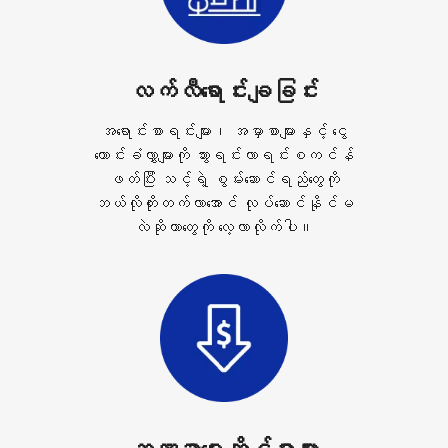
လက်လီရောင်းချခြင်း
အရောင်းစာရင်းများ၊ အမှာစာများနှင့် ငွေ
တောင်းခံလွှာများကို သွားရင်းလာရင်းစကင်န်
ဖတ်ပြီး သင့်ရဲ့ စွမ်းဆောင်ရည်တွေကို
ဘယ်လိုတိုးတက်လာအောင် လုပ်ဆောင်နိုင်မ
လဲဆိုတာတွေကို လေ့လာလိုက်ပါ။