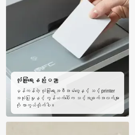
လုံခြုံရေးနည်းပညာ
မှန်ကန်တဲ့ လုံခြုံရေးအစီအမံတွေနှင့် သင့် printer
အသုံးပြုမှုနှင့် ကွန်ယက်ပေါ်က သင့်အချက်အလက်များ
ကို ကာကွယ်လိုက်ပါ။