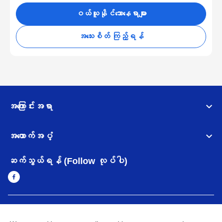
ဝယ်ယူနိုင်သောနေရာများ
အသေးစိတ် ကြည့်ရန်
အကြောင်းအရာ
အထောက်အပံ့
ဆက်သွယ်ရန် (Follow လုပ်ပါ)
Myanmar
Brother ၏ ကမ္ဘာတစ်ဝန်းရှိ ကွန်ယက်များ