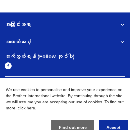
အကြောင်းအရာ
အထောက်အပံ့
ဆက်သွယ်ရန် (Follow လုပ်ပါ)
Myanmar
Brother ၏ ကမ္ဘာတစ်ဝန်းရှိ ကွန်ယက်များ
We use cookies to personalise and improve your experience on
the Brother International website. By continuing through the site
အချက်အလက်မူဝါဒ
အသုံးပြုမူဝါဒ
သုံးစွဲရန် ဝက်ဆိုဒ်အညွှန်း
we will assume you are accepting our use of cookies. To find out
Brother Global ဝက်ဆိုဒ်သို့သွားရန်
more,
click here
.
©
2026
BROTHER INTERNATIONAL SINGAPORE PTE. LTD. All
Rights Reserved
Find out more
Accept