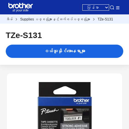
အိမ်
Supplies ပစ္စည်းများနှင့်ဆက်စပ်ပစ္စည်းမျာ
TZe-S131
TZe-S131
ဝယ်ယူနိုင်သောနေရာများ