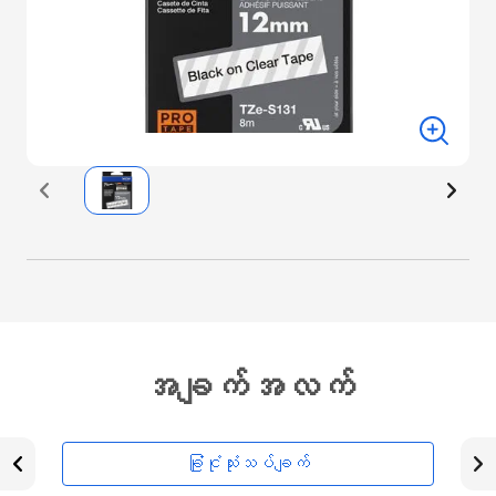
အချက်အလက်
ခြုံငုံသုံးသပ်ချက်