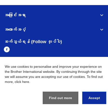
အကြောင်းအရာ
အထောက်အပံ့
ဆက်သွယ်ရန် (Follow လုပ်ပါ)
We use cookies to personalise and improve your experience on
Myanmar
Brother ၏ ကမ္ဘာတစ်ဝန်းရှိ ကွန်ယက်များ
the Brother International website. By continuing through the site
we will assume you are accepting our use of cookies. To find out
အချက်အလက်မူဝါဒ
အသုံးပြုမူဝါဒ
သုံးစွဲရန် ဝက်ဆိုဒ်အညွှန်း
more,
click here
.
Brother Global ဝက်ဆိုဒ်သို့သွားရန်
©
2026
BROTHER INTERNATIONAL SINGAPORE PTE. LTD. All
Rights Reserved
Find out more
Accept