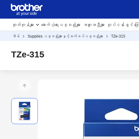
ထုတ်ကုန်များ
ထောက်ပံ့ရေးပစ္စည်းများ
အကူအညီများ
လုပ်ငန်းခွင် ဖြေရ
အိမ်
Supplies ပစ္စည်းများနှင့်ဆက်စပ်ပစ္စည်းမျာ
TZe-315
TZe-315