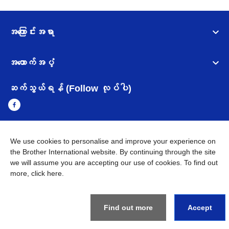
အကြောင်းအရာ
အထောက်အပံ့
ဆက်သွယ်ရန် (Follow လုပ်ပါ)
We use cookies to personalise and improve your experience on
Myanmar
Brother ၏ ကမ္ဘာတစ်ဝန်းရှိ ကွန်ယက်များ
the Brother International website. By continuing through the site
we will assume you are accepting our use of cookies. To find out
အချက်အလက်မူဝါဒ
အသုံးပြုမူဝါဒ
သုံးစွဲရန် ဝက်ဆိုဒ်အညွှန်း
more,
click here
.
Brother Global ဝက်ဆိုဒ်သို့သွားရန်
©
2026
BROTHER INTERNATIONAL SINGAPORE PTE. LTD. All
Rights Reserved
Find out more
Accept