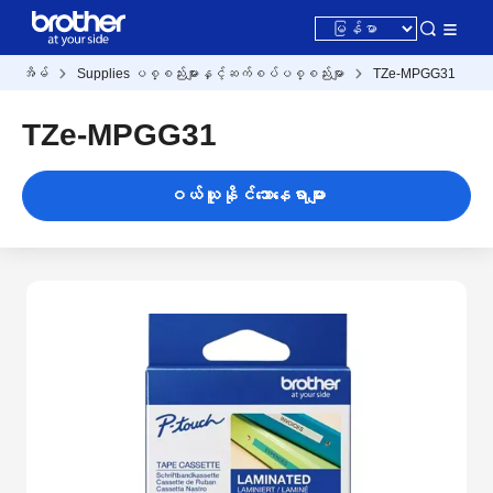
အိမ်
Supplies ပစ္စည်းများနှင့်ဆက်စပ်ပစ္စည်းမျာ
TZe-MPGG31
TZe-MPGG31
ဝယ်ယူနိုင်သောနေရာများ