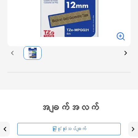
အချက်အလက်
ခြုံငုံသုံးသပ်ချက်