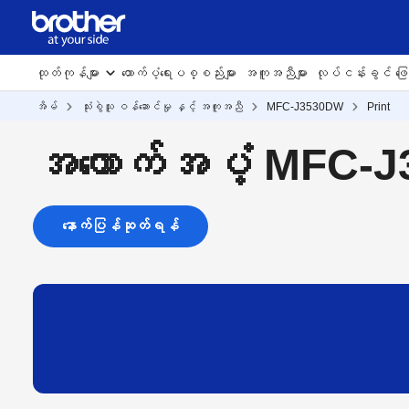
ထုတ်ကုန်များ
ထောက်ပံ့ရေးပစ္စည်းများ
အကူအညီများ
လုပ်ငန်းခွင် ဖြေရ
အိမ်
သုံးစွဲသူ ဝန်ဆောင်မှု နှင့် အကူအညီ
MFC-J3530DW
Print
အထောက်အပံ့ MFC-
နောက်ပြန်ဆုတ်ရန်