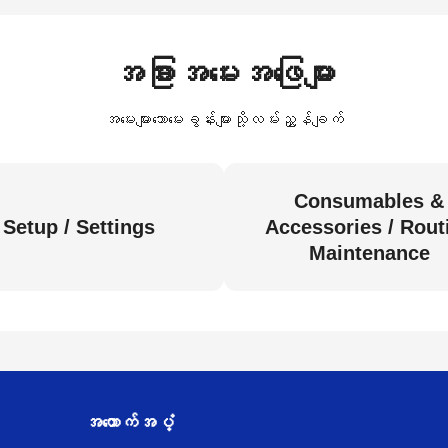
အခြားအမေးအဖြေများ
အမေးများသောမေးခွန်းများသို့လမ်းညွှန်ချက်
Consumables &
Setup / Settings
Accessories / Rout
Maintenance
အထောက်အပံ့