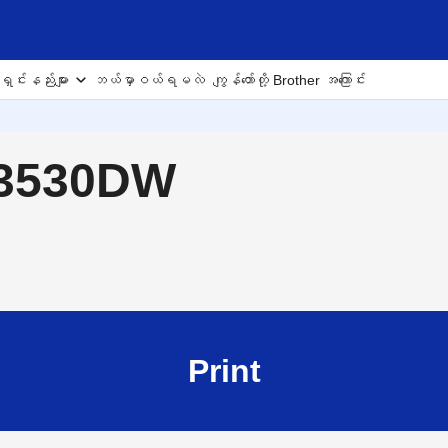
ှင်းနည်းများ
ဘယ်မှာဝယ်ရမလဲ
ကျွန်တော်တို့ Brother အကြောင်း
J3530DW
Print