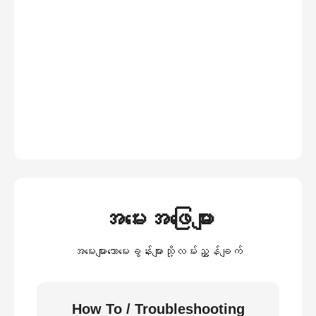
အမေးအဖြေများ
အမေးများသောမေးခွန်းများသို့လမ်းညွှန်ချက်
How To / Troubleshooting