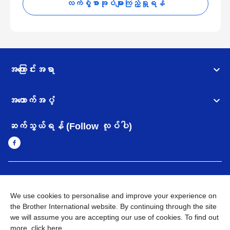
လက်စွဲစာအုပ်များကြည့်ရှုရန်
အကြောင်းအရာ
အထောက်အပံ့
ဆက်သွယ်ရန် (Follow လုပ်ပါ)
Myanmar
Brother ၏ ကမ္ဘာတစ်ဝန်းရှိ ကွန်ယက်များ
We use cookies to personalise and improve your experience on
အချက်အလက်မူဝါဒ
အသုံးပြုမူဝါဒ
သုံးစွဲရန် ဝက်ဆိုဒ်အညွှန်း
the Brother International website. By continuing through the site
Brother Global ဝက်ဆိုဒ်သို့သွားရန်
we will assume you are accepting our use of cookies. To find out
more,
click here
.