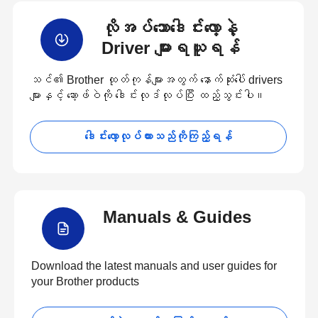
လိုအပ်သောဒေါင်းလော့နဲ့
Driver များရယူရန်
သင်၏ Brother ထုတ်ကုန်များအတွက် နောက်ဆုံးပေါ် drivers
များနှင့် ဆော့ဖ်ဝဲကို ဒေါင်းလုဒ်လုပ်ပြီး ထည့်သွင်းပါ။
ဒေါင်းလော့လုပ်ထားသည်ကိုကြည့်ရန်
Manuals & Guides
Download the latest manuals and user guides for
your Brother products