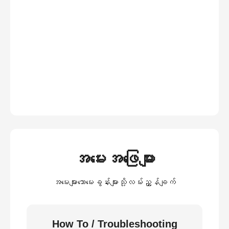
အမေးအဖြေများ
အမေးများသောမေးခွန်းများသို့လမ်းညွှန်ချက်
How To / Troubleshooting