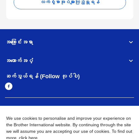
လက်စွဲစာအုပ်များကြည့်ရှုရန်
အကြောင်းအရာ
အထောက်အပံ့
ဆက်သွယ်ရန် (Follow လုပ်ပါ)
Myanmar
Brother ၏ ကမ္ဘာတစ်ဝန်းရှိ ကွန်ယက်များ
We use cookies to personalise and improve your experience on
အချက်အလက်မူဝါဒ
အသုံးပြုမူဝါဒ
သုံးစွဲရန် ဝက်ဆိုဒ်အညွှန်း
the Brother International website. By continuing through the site
Brother Global ဝက်ဆိုဒ်သို့သွားရန်
we will assume you are accepting our use of cookies. To find out
more,
click here
.