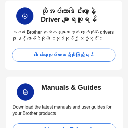
လိုအပ်သောဒေါင်းလော့နဲ့
Driver များရယူရန်
သင်၏ Brother ထုတ်ကုန်များအတွက် နောက်ဆုံးပေါ် drivers
များနှင့် ဆော့ဖ်ဝဲကို ဒေါင်းလုဒ်လုပ်ပြီး ထည့်သွင်းပါ။
ဒေါင်းလော့လုပ်ထားသည်ကိုကြည့်ရန်
Manuals & Guides
Download the latest manuals and user guides for
your Brother products