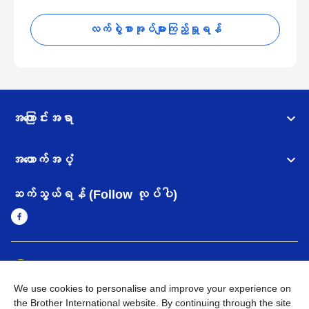
လက်စွဲစာအုပ်များကြည့်ရှုရန်
အကြောင်းအရာ
အထောက်အပံ့
ဆက်သွယ်ရန် (Follow လုပ်ပါ)
Myanmar
Brother ၏ ကမ္ဘာတစ်ဝန်းရှိ ကွန်ယက်များ
We use cookies to personalise and improve your experience on
အချက်အလက်မူဝါဒ
အသုံးပြုမူဝါဒ
သုံးစွဲရန် ဝက်ဆိုဒ်အညွှန်း
the Brother International website. By continuing through the site