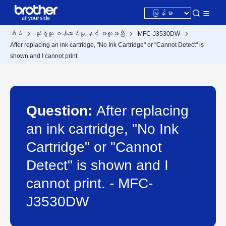
အိမ်
သုံးစွဲသူ ဝန်ဆောင်မှု နှင့် အကူအညီ
MFC-J3530DW
After replacing an ink cartridge, "No Ink Cartridge" or "Cannot Detect" is
shown and I cannot print.
Question:
After replacing
an ink cartridge, "No Ink
Cartridge" or "Cannot
Detect" is shown and I
cannot print. - MFC-
J3530DW