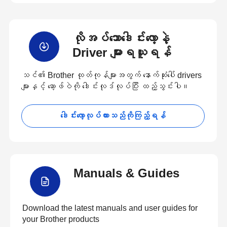
လိုအပ်သောဒေါင်းလော့နဲ့
Driver များရယူရန်
သင်၏ Brother ထုတ်ကုန်များအတွက် နောက်ဆုံးပေါ် drivers
များနှင့် ဆော့ဖ်ဝဲကို ဒေါင်းလုဒ်လုပ်ပြီး ထည့်သွင်းပါ။
ဒေါင်းလော့လုပ်ထားသည်ကိုကြည့်ရန်
Manuals & Guides
Download the latest manuals and user guides for
your Brother products