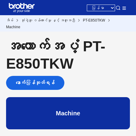
အိမ်
သုံးစွဲသူ ဝန်ဆောင်မှု နှင့် အကူအညီ
PT-E850TKW
Machine
အထောက်အပံ့ PT-
E850TKW
နောက်ပြန်ဆုတ်ရန်
Machine