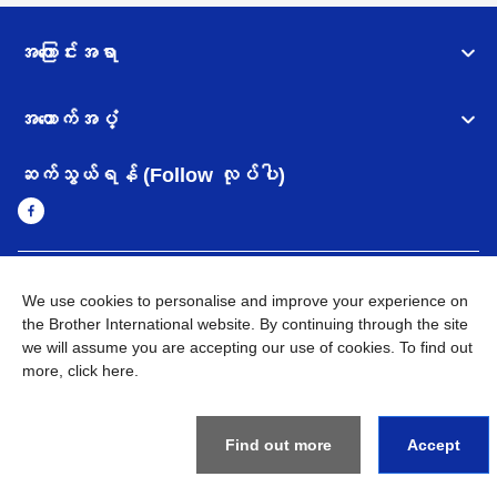
အကြောင်းအရာ
အထောက်အပံ့
ဆက်သွယ်ရန် (Follow လုပ်ပါ)
Myanmar
Brother ၏ ကမ္ဘာတစ်ဝန်းရှိ ကွန်ယက်များ
We use cookies to personalise and improve your experience on
the Brother International website. By continuing through the site
အချက်အလက်မူဝါဒ
အသုံးပြုမူဝါဒ
သုံးစွဲရန် ဝက်ဆိုဒ်အညွှန်း
we will assume you are accepting our use of cookies. To find out
Brother Global ဝက်ဆိုဒ်သို့သွားရန်
more,
click here
.
©
2026
BROTHER INTERNATIONAL SINGAPORE PTE. LTD. All
Rights Reserved
Find out more
Accept