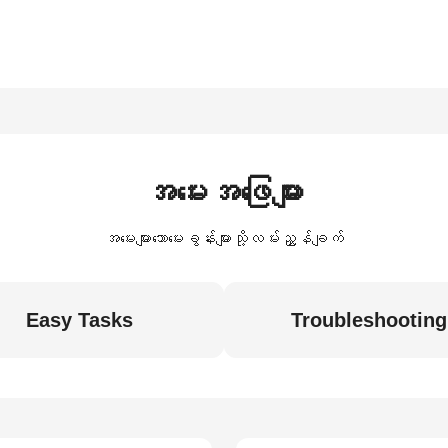
အမေးအဖြေများ
အမေးများသောမေးခွန်းများသို့လမ်းညွှန်ချက်
Easy Tasks
Troubleshooting