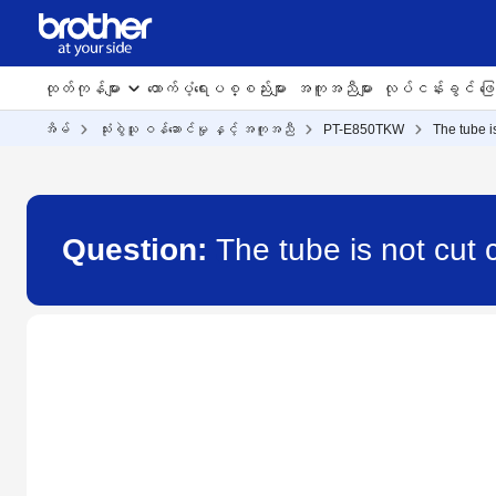
ထုတ်ကုန်များ
ထောက်ပံ့ရေးပစ္စည်းများ
အကူအညီများ
လုပ်ငန်းခွင် ဖြေရ
အိမ်
သုံးစွဲသူ ဝန်ဆောင်မှု နှင့် အကူအညီ
PT-E850TKW
The tube i
Question:
The tube is not cut