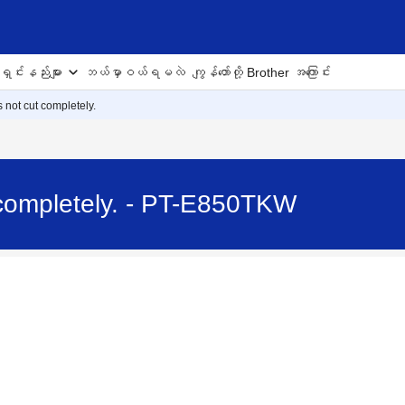
ှင်းနည်းများ
ဘယ်မှာဝယ်ရမလဲ
ကျွန်တော်တို့ Brother အကြောင်း
s not cut completely.
 completely. - PT-E850TKW