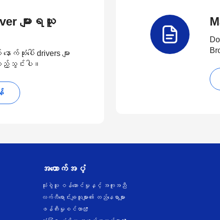
river များရယူ
M
Do
Br
်ဆုံးပေါ် drivers များ
 ထည့်သွင်းပါ။
န်
အထောက်အပံ့
သုံးစွဲသူ ဝန်ဆောင်မှုနှင့် အကူအညီ
လက်လီရောင်းချသူများ၏ တည်နေရာများ
ဖန်တီးမှုစင်တာ