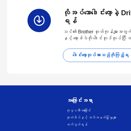
လိုအပ်သောဒေါင်းလော့နဲ့ D
ရန်
သင်၏ Brother ထုတ်ကုန်များအတွက် နောက
နှင့် ဆော့ဖ်ဝဲကို ဒေါင်းလုဒ်လုပ်ပြီး
ဒေါင်းလော့လုပ်ထားသည်ကိုကြည့်ရ
အကြောင်းအရာ
ကုမ္ပဏီအကြောင်း
ဆုတံဆိပ်နှင့် အသိအမှတ်ပြုမှုများ
ဆက်သွယ်ရန်