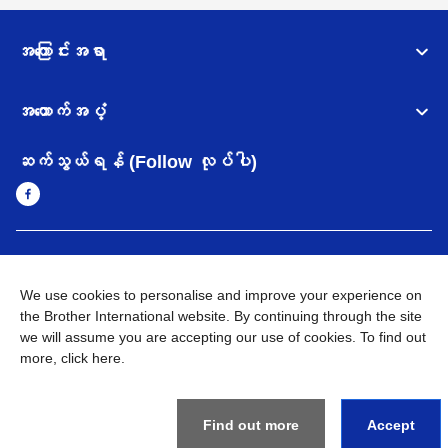
အကြောင်းအရာ
အထောက်အပံ့
ဆက်သွယ်ရန် (Follow လုပ်ပါ)
Myanmar
Brother ၏ ကမ္ဘာတစ်ဝန်းရှိ ကွန်ယက်များ
We use cookies to personalise and improve your experience on
အချက်အလက်မူဝါဒ
the Brother International website. By continuing through the site
အသုံးပြုမူဝါဒ
သုံးစွဲရန် ဝက်ဆိုဒ်အညွှန်း
Brother Global ဝက်ဆိုဒ်သို့သွားရန်
we will assume you are accepting our use of cookies. To find out
more,
click here
.
©
2026
BROTHER INTERNATIONAL SINGAPORE PTE. LTD. All
Rights Reserved
Find out more
Accept