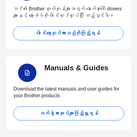
သင်၏ Brother ထုတ်ကုန်များအတွက် နောက်ဆုံးပေါ် drivers
များနှင့် ဆော့ဖ်ဝဲကို ဒေါင်းလုဒ်လုပ်ပြီး ထည့်သွင်းပါ။
ဒေါင်းလော့လုပ်ထားသည်ကိုကြည့်ရန်
Manuals & Guides
Download the latest manuals and user guides for
your Brother products
လက်စွဲစာအုပ်များကြည့်ရှုရန်