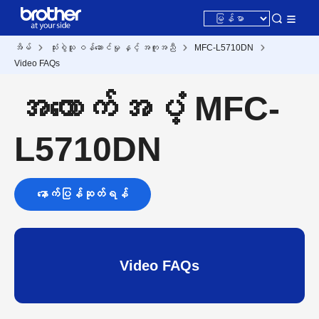
အိမ်
သုံးစွဲသူ ဝန်ဆောင်မှု နှင့် အကူအညီ
MFC-L5710DN
Video FAQs
အထောက်အပံ့ MFC-
L5710DN
နောက်ပြန်ဆုတ်ရန်
Video FAQs