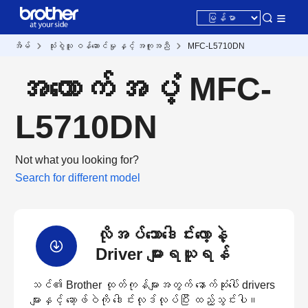
အိမ်
သုံးစွဲသူ ဝန်ဆောင်မှု နှင့် အကူအညီ
MFC-L5710DN
အထောက်အပံ့ MFC-
L5710DN
Not what you looking for?
Search for different model
လိုအပ်သောဒေါင်းလော့နဲ့
Driver များရယူရန်
သင်၏ Brother ထုတ်ကုန်များအတွက် နောက်ဆုံးပေါ် drivers
များနှင့် ဆော့ဖ်ဝဲကို ဒေါင်းလုဒ်လုပ်ပြီး ထည့်သွင်းပါ။