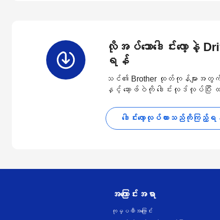
လိုအပ်သောဒေါင်းလော့နဲ့ D
ရန်
သင်၏ Brother ထုတ်ကုန်များအတွက် နောက
နှင့် ဆော့ဖ်ဝဲကို ဒေါင်းလုဒ်လုပ်ပြီး
ဒေါင်းလော့လုပ်ထားသည်ကိုကြည့်ရ
အကြောင်းအရာ
ကုမ္ပဏီအကြောင်း