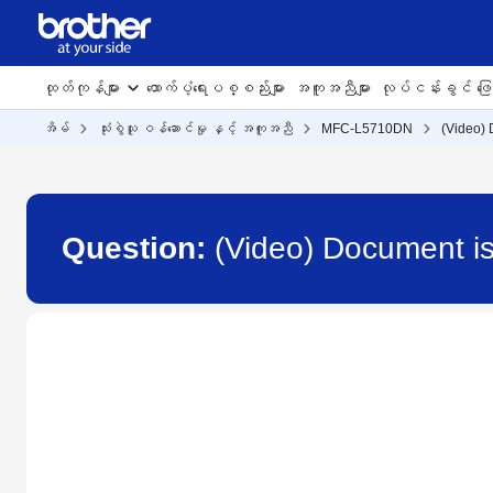
ထုတ်ကုန်များ
ထောက်ပံ့ရေးပစ္စည်းများ
အကူအညီများ
လုပ်ငန်းခွင် ဖြေရ
အိမ်
သုံးစွဲသူ ဝန်ဆောင်မှု နှင့် အကူအညီ
MFC-L5710DN
(Video)
Question:
(Video) Document 