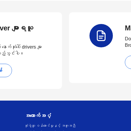
river များရယူ
M
Do
Br
်ဆုံးပေါ် drivers များ
 ထည့်သွင်းပါ။
န်
အထောက်အပံ့
သုံးစွဲသူ ဝန်ဆောင်မှုနှင့် အကူအညီ