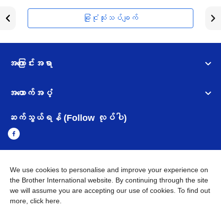
ခြုံငုံသုံးသပ်ချက်
အကြောင်းအရာ
အထောက်အပံ့
ဆက်သွယ်ရန် (Follow လုပ်ပါ)
We use cookies to personalise and improve your experience on
Myanmar
Brother ၏ ကမ္ဘာတစ်ဝန်းရှိ ကွန်ယက်များ
the Brother International website. By continuing through the site
we will assume you are accepting our use of cookies. To find out
အချက်အလက်မူဝါဒ
အသုံးပြုမူဝါဒ
သုံးစွဲရန် ဝက်ဆိုဒ်အညွှန်း
more,
click here
.
Brother Global ဝက်ဆိုဒ်သို့သွားရန်