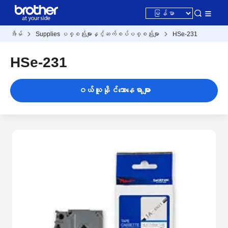
အိမ်
Supplies ပစ္စည်းများနှင့်ဆက်စပ်ပစ္စည်းမျာ
HSe-231
HSe-231
ဝယ်ယူနိုင်သောနေရာများ