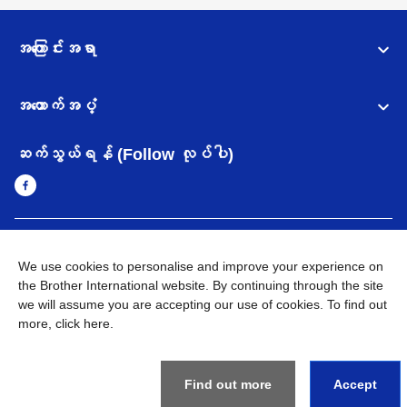
အကြောင်းအရာ
အထောက်အပံ့
ဆက်သွယ်ရန် (Follow လုပ်ပါ)
Myanmar
Brother ၏ ကမ္ဘာတစ်ဝန်းရှိ ကွန်ယက်များ
We use cookies to personalise and improve your experience on
the Brother International website. By continuing through the site
အချက်အလက်မူဝါဒ
အသုံးပြုမူဝါဒ
သုံးစွဲရန် ဝက်ဆိုဒ်အညွှန်း
we will assume you are accepting our use of cookies. To find out
Brother Global ဝက်ဆိုဒ်သို့သွားရန်
more,
click here
.
©
2026
BROTHER INTERNATIONAL SINGAPORE PTE. LTD. All
Rights Reserved
Find out more
Accept