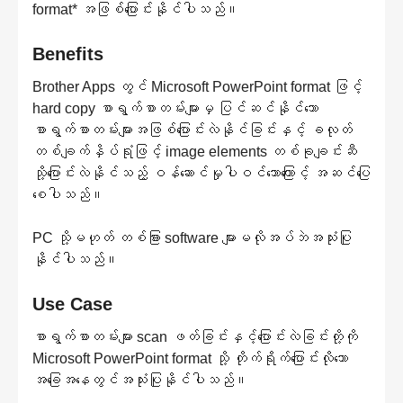
format* အဖြစ်ပြောင်းနိုင်ပါသည်။
Benefits
Brother Apps တွင် Microsoft PowerPoint format ဖြင့်
hard copy စာရွက်စာတမ်းများမှ ပြင်ဆင်နိုင်သော
စာရွက်စာတမ်းများအဖြစ်ပြောင်းလဲနိုင်ခြင်းနှင့် ခလုတ်
တစ်ချက်နှိပ်ရုံဖြင့် image elements တစ်ခုချင်းဆီ
သို့ပြောင်းလဲနိုင်သည့် ဝန်ဆောင်မှုပါဝင်သောကြောင့် အဆင်ပြေ
စေပါသည်။
PC သို့မဟုတ် တစ်ခြား software များမလိုအပ်ဘဲအသုံးပြု
နိုင်ပါသည်။
Use Case
စာရွက်စာတမ်းများ scan ဖတ်ခြင်းနှင့်ပြောင်းလဲခြင်းတို့ကို
Microsoft PowerPoint format သို့ တိုက်ရိုက်ပြောင်းလိုသော
အခြေအနေတွင်အသုံးပြုနိုင်ပါသည်။