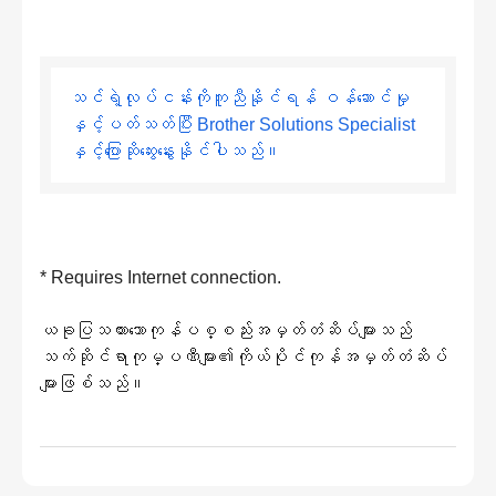
သင်ရဲ့လုပ်ငန်းကိုကူညီနိုင်ရန် ဝန်ဆောင်မှု
နှင့်ပတ်သတ်ပြီး Brother Solutions Specialist
နှင့်ပြောဆိုဆွေးနွေးနိုင်ပါသည်။
* Requires Internet connection.
ယခုပြသထားသောကုန်ပစ္စည်းအမှတ်တံဆိပ်များသည်
သက်ဆိုင်ရာကုမ္ပဏီများ၏ကိုယ်ပိုင်ကုန်အမှတ်တံဆိပ်
များဖြစ်သည်။