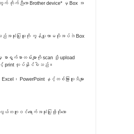
တွက် ကိုက်ညီသော Brother device* မှ Box အ
သည်အသုံးပြုသူကို ကွန်ပျူတာမလိုအပ်ဘဲ Box
ာရွက်စာတမ်းများကို scan သို့ upload
ှင့် print လုပ်နိုင်ပါသည်။
 Excel၊ PowerPoint နှင့်တစ်ခြားလူသိများ
လွယ်တကူဝင်ရောက်အသုံးပြုဖို့လိုသော