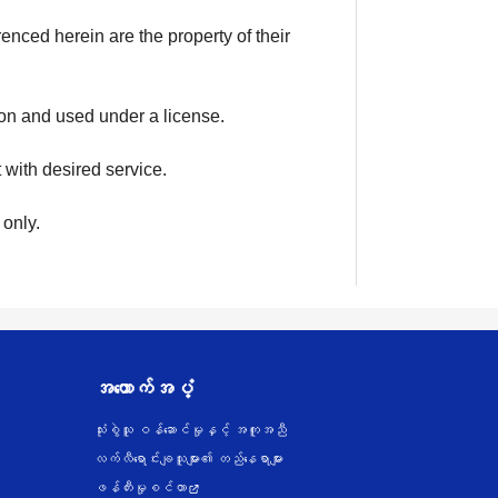
enced herein are the property of their
on and used under a license.
 with desired service.
 only.
အထောက်အပံ့
သုံးစွဲသူ ဝန်ဆောင်မှုနှင့် အကူအညီ
လက်လီရောင်းချသူများ၏ တည်နေရာများ
ဖန်တီးမှုစင်တာ