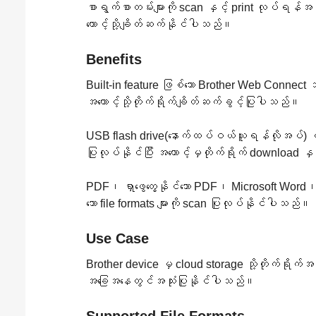
စာရွက်စာတမ်းများကို scan နှင့် print လုပ်ရန်အ
ကောင့်သို့ချိတ်ဆက်နိုင်ပါသည်။
Benefits
Built-in feature ဖြစ်သော Brother Web Connect 
အကောင့်သို့တိုက်ရိုက်ချိတ်ဆက်ခွင့်ပြုပါသည်။
USB flash drive(နောက်ထပ်ဝယ်ယူရန်လိုအပ်) မှ စ
ပြုလုပ်နိုင်ပြီး အကောင့်မှတိုက်ရိုက် download န
PDF၊ ရှာဖွေတွေ့နိုင်သော PDF၊ Microsoft Word၊
သော file formats များကို scan ပြုလုပ်နိုင်ပါသည်။
Use Case
Brother device မှ cloud storage သို့တိုက်ရိုက်အ
အခြေအနေတွင်အသုံးပြုနိုင်ပါသည်။
Supported File Formats