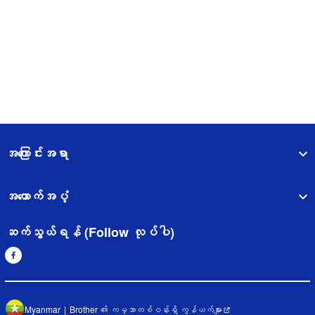
အကြောင်းအရာ
အထောက်အပံ့
ဆက်သွယ်ရန် (Follow လုပ်ပါ)
Myanmar
Brother ၏ ကမ္ဘာတစ်ဝန်းရှိ ကွန်ယက်များ