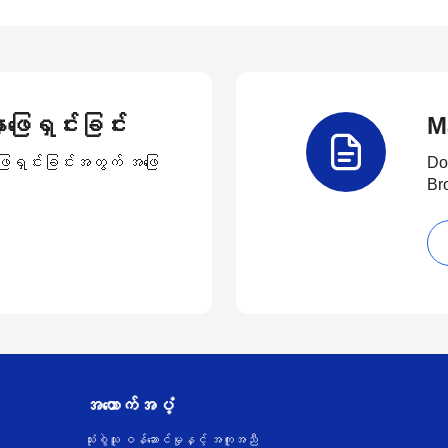
ဖြေရှင်းခြင်း
M
ာဖြေရှင်းခြင်းအတွက် အဖြေ
Do
Br
အထောက်အပံ့
သုံးစွဲသူ ဝန်ဆောင်မှုနှင့် အကူအညီ