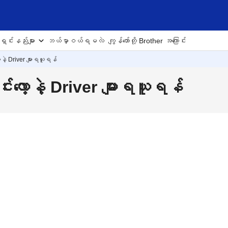
ှင်းနည်းများ
ဘယ်မှာဝယ်ရမလဲ
ကျွန်တော်တို့ Brother အကြောင်း
ာ့နဲ့ Driver များရယူရန်
းလော့နဲ့ Driver များရယူရန်