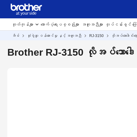
ထုတ်ကုန်များ
ထောက်ပံ့ရေးပစ္စည်းများ
အကူအညီများ
လုပ်ငန်းခွင် ဖြေရ
အိမ်
သုံးစွဲသူ ဝန်ဆောင်မှု နှင့် အကူအညီ
RJ-3150
လိုအပ်သောဒေါင်းလေ
Brother RJ-3150 လိုအပ်သောဒေါင်