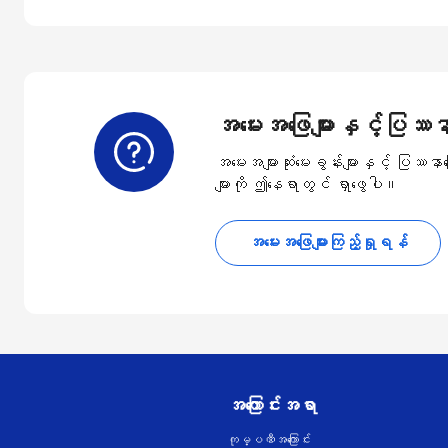
အမေးအဖြေများနှင့်ပြဿနာ
အမေးအများဆုံးမေးခွန်းများနှင့် ပြဿန
များကို ဤနေရာတွင် ရှာဖွေပါ။
အမေးအဖြေများကြည့်ရှုရန်
အကြောင်းအရာ
ကုမ္ပဏီအကြောင်း