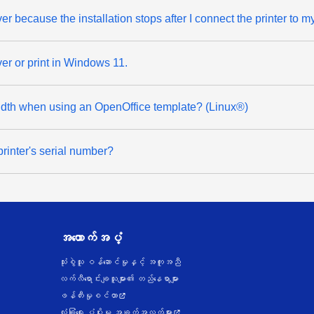
river because the installation stops after I connect the printer to 
iver or print in Windows 11.
width when using an OpenOffice template? (Linux®)
printer's serial number?
အထောက်အပံ့
သုံးစွဲသူ ဝန်ဆောင်မှုနှင့် အကူအညီ
လက်လီရောင်းချသူများ၏ တည်နေရာများ
ဖန်တီးမှုစင်တာ
လုံခြုံရေး ပံ့ပိုးမှု အချက်အလက်များ