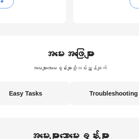
န်
အမေးအဖြေများ
အမေးများသောမေးခွန်းများသို့လမ်းညွှန်ချက်
Easy Tasks
Troubleshooting
အမေးများသောမေးခွန်းများ