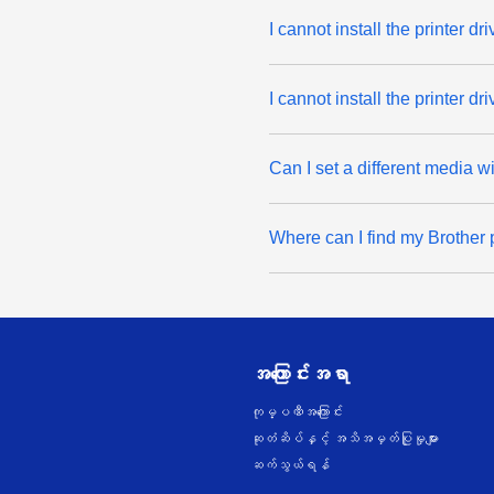
I cannot install the printer d
I cannot install the printer dr
Can I set a different media 
Where can I find my Brother 
အကြောင်းအရာ
ကုမ္ပဏီအကြောင်း
ဆုတံဆိပ်နှင့် အသိအမှတ်ပြုမှုများ
ဆက်သွယ်ရန်