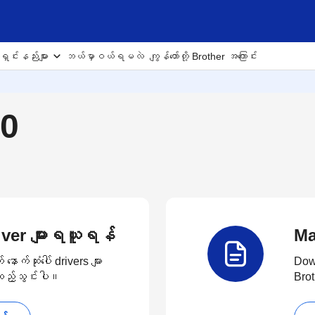
ှင်းနည်းများ
ဘယ်မှာဝယ်ရမလဲ
ကျွန်တော်တို့ Brother အကြောင်း
50
Driver များရယူရန်
Ma
က်ဆုံးပေါ် drivers များ
Down
း ထည့်သွင်းပါ။
Brot