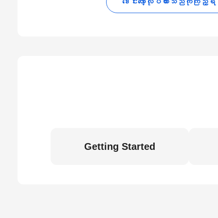
ဒေါင်းလော့လုပ်ထားသည်ကိုကြည့်ရ
Getting Started