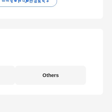
လက်စွဲစာအုပ်များကြည့်ရှုရန်
Others