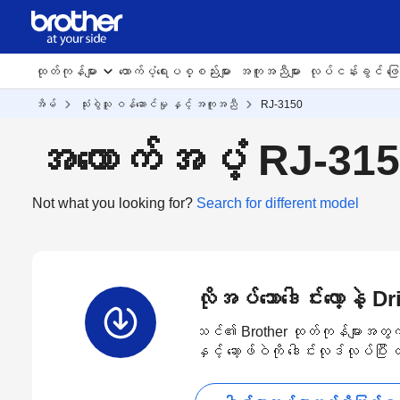
ထုတ်ကုန်များ
ထောက်ပံ့ရေးပစ္စည်းများ
အကူအညီများ
လုပ်ငန်းခွင် ဖြေရ
အိမ်
သုံးစွဲသူ ဝန်ဆောင်မှု နှင့် အကူအညီ
RJ-3150
အထောက်အပံ့ RJ-31
Not what you looking for?
Search for different model
လိုအပ်သောဒေါင်းလော့နဲ့ 
သင်၏ Brother ထုတ်ကုန်များအတွက် နော
နှင့် ဆော့ဖ်ဝဲကို ဒေါင်းလုဒ်လုပ်ပြီ