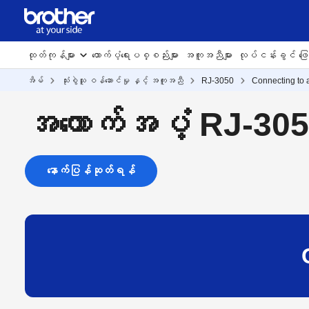
ထုတ်ကုန်များ
ထောက်ပံ့ရေးပစ္စည်းများ
အကူအညီများ
လုပ်ငန်းခွင် ဖြေရ
အိမ်
သုံးစွဲသူ ဝန်ဆောင်မှု နှင့် အကူအညီ
RJ-3050
Connecting to 
အထောက်အပံ့ RJ-30
နောက်ပြန်ဆုတ်ရန်