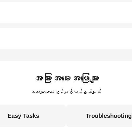
အခြားအမေးအဖြေများ
အမေးများသောမေးခွန်းများသို့လမ်းညွှန်ချက်
Easy Tasks
Troubleshooting