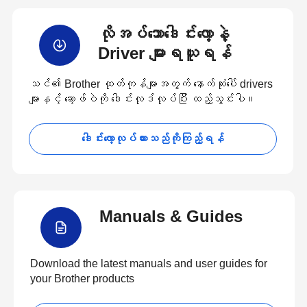
လိုအပ်သောဒေါင်းလော့နဲ့
Driver များရယူရန်
သင်၏ Brother ထုတ်ကုန်များအတွက် နောက်ဆုံးပေါ် drivers
များနှင့် ဆော့ဖ်ဝဲကို ဒေါင်းလုဒ်လုပ်ပြီး ထည့်သွင်းပါ။
ဒေါင်းလော့လုပ်ထားသည်ကိုကြည့်ရန်
Manuals & Guides
Download the latest manuals and user guides for
your Brother products