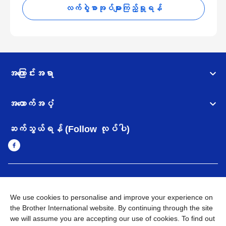
လက်စွဲစာအုပ်များကြည့်ရှုရန်
အကြောင်းအရာ
အထောက်အပံ့
ဆက်သွယ်ရန် (Follow လုပ်ပါ)
Myanmar
Brother ၏ ကမ္ဘာတစ်ဝန်းရှိ ကွန်ယက်များ
We use cookies to personalise and improve your experience on
အချက်အလက်မူဝါဒ
အသုံးပြုမူဝါဒ
သုံးစွဲရန် ဝက်ဆိုဒ်အညွှန်း
the Brother International website. By continuing through the site
Brother Global ဝက်ဆိုဒ်သို့သွားရန်
we will assume you are accepting our use of cookies. To find out