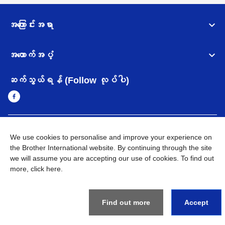
အကြောင်းအရာ
အထောက်အပံ့
ဆက်သွယ်ရန် (Follow လုပ်ပါ)
Myanmar
Brother ၏ ကမ္ဘာတစ်ဝန်းရှိ ကွန်ယက်များ
We use cookies to personalise and improve your experience on
the Brother International website. By continuing through the site
အချက်အလက်မူဝါဒ
အသုံးပြုမူဝါဒ
သုံးစွဲရန် ဝက်ဆိုဒ်အညွှန်း
we will assume you are accepting our use of cookies. To find out
Brother Global ဝက်ဆိုဒ်သို့သွားရန်
more,
click here
.
©
2026
BROTHER INTERNATIONAL SINGAPORE PTE. LTD. All
Rights Reserved
Find out more
Accept