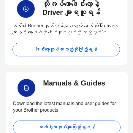
လိုအပ်သောဒေါင်းလော့နဲ့
Driver များရယူရန်
သင်၏ Brother ထုတ်ကုန်များအတွက် နောက်ဆုံးပေါ် drivers
များနှင့် ဆော့ဖ်ဝဲကို ဒေါင်းလုဒ်လုပ်ပြီး ထည့်သွင်းပါ။
ဒေါင်းလော့လုပ်ထားသည်ကိုကြည့်ရန်
Manuals & Guides
Download the latest manuals and user guides for
your Brother products
လက်စွဲစာအုပ်များကြည့်ရှုရန်