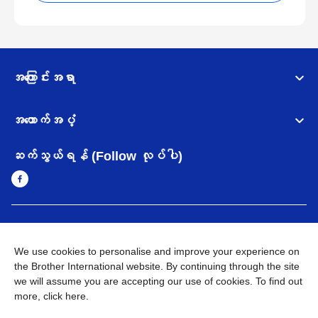
အကြောင်းအရာ
အထောက်အပံ့
ဆက်သွယ်ရန် (Follow လုပ်ပါ)
Myanmar
Brother ၏ ကမ္ဘာတစ်ဝန်းရှိ ကွန်ယက်များ
We use cookies to personalise and improve your experience on
အချက်အလက်မူဝါဒ
အသုံးပြုမူဝါဒ
သုံးစွဲရန် ဝက်ဆိုဒ်အညွှန်း
the Brother International website. By continuing through the site
Brother Global ဝက်ဆိုဒ်သို့သွားရန်
we will assume you are accepting our use of cookies. To find out
more,
click here
.
©
2026
BROTHER INTERNATIONAL SINGAPORE PTE. LTD. All