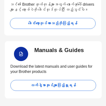
သင်၏ Brother ထုတ်ကုန်များအတွက် နောက်ဆုံးပေါ် drivers
များနှင့် ဆော့ဖ်ဝဲကို ဒေါင်းလုဒ်လုပ်ပြီး ထည့်သွင်းပါ။
ဒေါင်းလော့လုပ်ထားသည်ကိုကြည့်ရန်
Manuals & Guides
Download the latest manuals and user guides for
your Brother products
လက်စွဲစာအုပ်များကြည့်ရှုရန်