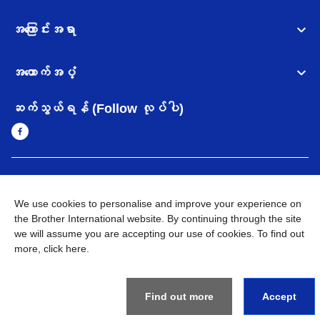
အကြောင်းအရာ
အထောက်အပံ့
ဆက်သွယ်ရန် (Follow လုပ်ပါ)
Myanmar
Brother ၏ ကမ္ဘာတစ်ဝန်းရှိ ကွန်ယက်များ
We use cookies to personalise and improve your experience on
အချက်အလက်မူဝါဒ
the Brother International website. By continuing through the site
အသုံးပြုမူဝါဒ
သုံးစွဲရန် ဝက်ဆိုဒ်အညွှန်း
Brother Global ဝက်ဆိုဒ်သို့သွားရန်
we will assume you are accepting our use of cookies. To find out
more,
click here
.
©
2026
BROTHER INTERNATIONAL SINGAPORE PTE. LTD. All
Rights Reserved
Find out more
Accept