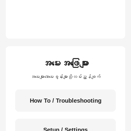
အမေးအဖြေများ
အမေးများသောမေးခွန်းများသို့လမ်းညွှန်ချက်
How To / Troubleshooting
Setup / Settings