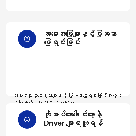
အမေးအဖြေများနှင့်ပြဿနာ
ဖြေရှင်းခြင်း
အမေးအများဆုံးမေးခွန်းများနှင့် ပြဿနာဖြေရှင်းခြင်းအတွက်
အဖြေများကို ဤနေရာတွင် ရှာဖွေပါ။
လိုအပ်သောဒေါင်းလော့နဲ့
အမေးအဖြေများကြည့်ရှုရန်
Driver များရယူရန်