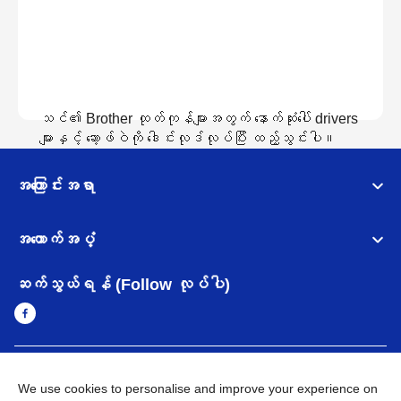
သင်၏ Brother ထုတ်ကုန်များအတွက် နောက်ဆုံးပေါ် drivers
များနှင့် ဆော့ဖ်ဝဲကို ဒေါင်းလုဒ်လုပ်ပြီး ထည့်သွင်းပါ။
အကြောင်းအရာ
ဒေါင်းလော့လုပ်ထားသည်ကိုကြည့်ရန်
အထောက်အပံ့
ဆက်သွယ်ရန် (Follow လုပ်ပါ)
Myanmar
Brother ၏ ကမ္ဘာတစ်ဝန်းရှိ ကွန်ယက်များ
We use cookies to personalise and improve your experience on