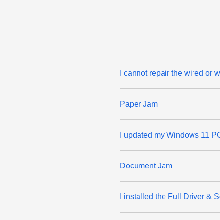
I cannot repair the wired or
Paper Jam
I updated my Windows 11 PC 
Document Jam
I installed the Full Driver 