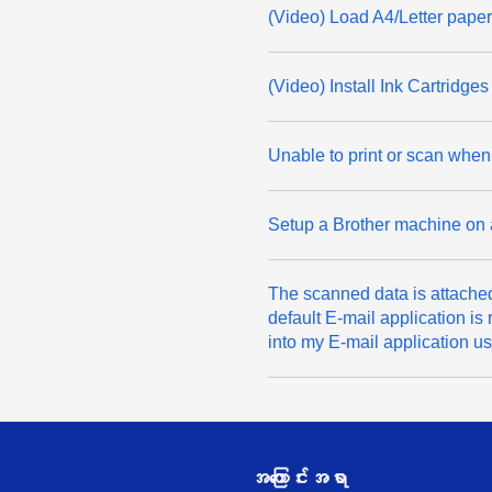
(Video) Load A4/Letter paper
(Video) Install Ink Cartridges
Unable to print or scan whe
Setup a Brother machine on a
The scanned data is attached 
default E-mail application i
into my E-mail application 
အကြောင်းအရာ