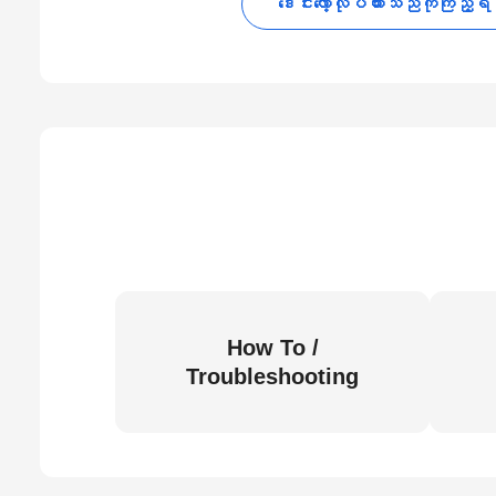
ဒေါင်းလော့လုပ်ထားသည်ကိုကြည့်ရ
How To /
Troubleshooting