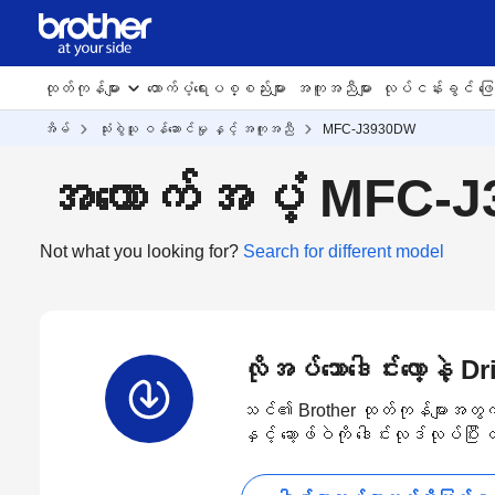
ထုတ်ကုန်များ
ထောက်ပံ့ရေးပစ္စည်းများ
အကူအညီများ
လုပ်ငန်းခွင် ဖြေရ
အိမ်
သုံးစွဲသူ ဝန်ဆောင်မှု နှင့် အကူအညီ
MFC-J3930DW
အထောက်အပံ့ MFC-
Not what you looking for?
Search for different model
လိုအပ်သောဒေါင်းလော့နဲ့ 
သင်၏ Brother ထုတ်ကုန်များအတွက် နော
နှင့် ဆော့ဖ်ဝဲကို ဒေါင်းလုဒ်လုပ်ပြီ