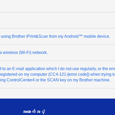
n using Brother iPrint&Scan from my Android™ mobile device.
 wireless (Wi-Fi) network.
to an E-mail application which I do not use regularly, or the er
s registered on my computer (CC4-121-[error code]) when trying t
using ControlCenter4 or the SCAN key on my Brother machine.
အထောက်အပံ့