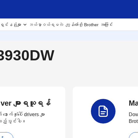
ှင်းနည်းများ
ဘယ်မှာဝယ်ရမလဲ
ကျွန်တော်တို့ Brother အကြောင်း
J3930DW
Driver များရယူရန်
Ma
က်ဆုံးပေါ် drivers များ
Down
း ထည့်သွင်းပါ။
Brot