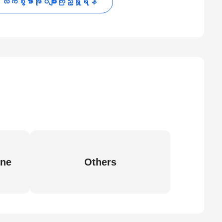
လက်စွဲစာအုပ်များကြည့်ရှုရန်
ine
Others