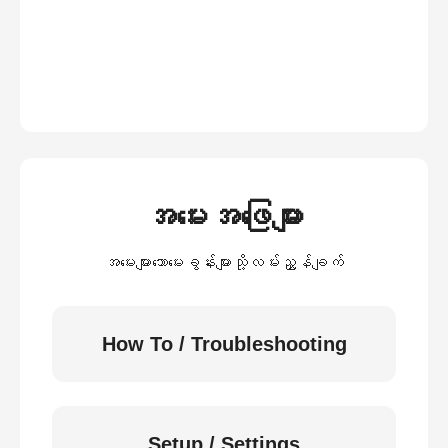
အမေးအဖြေများ
အမေးများသောမေးခွန်းများသို့လမ်းညွှန်ချက်
How To / Troubleshooting
Setup / Settings