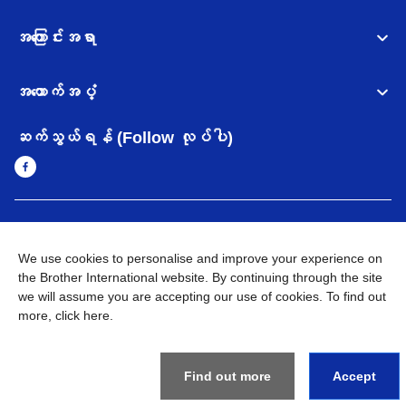
အကြောင်းအရာ
အထောက်အပံ့
ဆက်သွယ်ရန် (Follow လုပ်ပါ)
Myanmar
Brother ၏ ကမ္ဘာတစ်ဝန်းရှိ ကွန်ယက်များ
We use cookies to personalise and improve your experience on
အချက်အလက်မူဝါဒ
the Brother International website. By continuing through the site
အသုံးပြုမူဝါဒ
သုံးစွဲရန် ဝက်ဆိုဒ်အညွှန်း
Brother Global ဝက်ဆိုဒ်သို့သွားရန်
we will assume you are accepting our use of cookies. To find out
more,
click here
.
©
2026
BROTHER INTERNATIONAL SINGAPORE PTE. LTD. All
Rights Reserved
Find out more
Accept