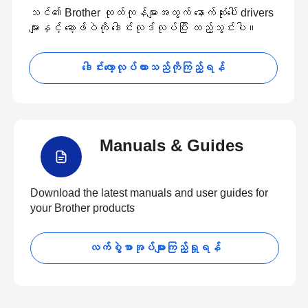
သင်၏ Brother ထုတ်ကုန်များအတွက် နောက်ဆုံးပေါ် drivers
များနှင့် ဆော့ဖ်ဝဲကို ဒေါင်းလုဒ်လုပ်ပြီး ထည့်သွင်းပါ။
ဒေါင်းလော့လုပ်ထားသည်ကိုကြည့်ရန်
Manuals & Guides
Download the latest manuals and user guides for
your Brother products
လက်စွဲစာအုပ်များကြည့်ရှုရန်