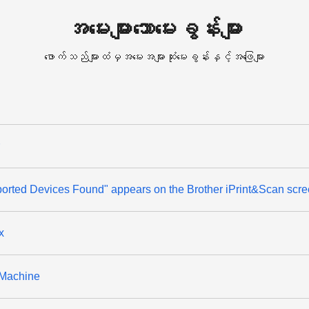
အမေးများသောမေးခွန်းများ
ဖောက်သည်များထံမှအမေးအများဆုံးမေးခွန်းနှင့်အဖြေများ
rted Devices Found" appears on the Brother iPrint&Scan scree
x
 Machine