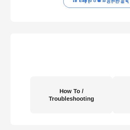
ဒေါင်းလော့လုပ်ထားသည်ကိုကြည့်ရ
How To /
Troubleshooting