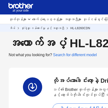
ထုတ်ကုန်များ
ထောက်ပံ့ရေးပစ္စည်းများ
အကူအညီများ
လုပ်ငန်းခွင် ဖြေရ
အိမ်
သုံးစွဲသူ ဝန်ဆောင်မှု နှင့် အကူအညီ
HL-L8260CDN
အထောက်အပံ့ HL-L
Not what you looking for?
Search for different model
လိုအပ်သောဒေါင်းလော့နဲ့ 
သင်၏ Brother ထုတ်ကုန်များအတွက် နော
နှင့် ဆော့ဖ်ဝဲကို ဒေါင်းလုဒ်လုပ်ပြီ