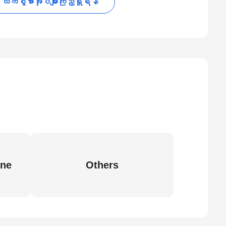
လက်စွဲစာအုပ်များကြည့်ရှုရန်
ine
Others