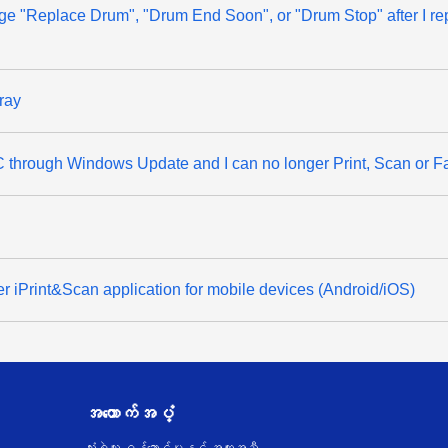
sage "Replace Drum", "Drum End Soon", or "Drum Stop" after I re
ray
through Windows Update and I can no longer Print, Scan or F
er iPrint&Scan application for mobile devices (Android/iOS)
အထောက်အပံ့