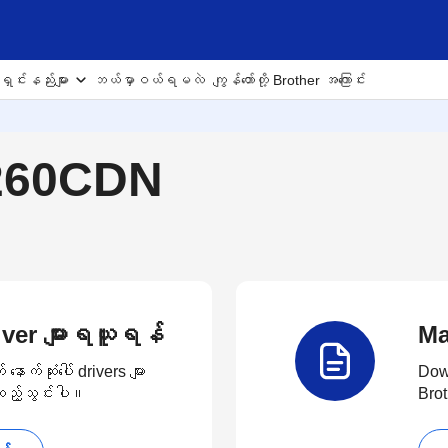
ှင်းနည်းများ
ဘယ်မှာဝယ်ရမလဲ
ကျွန်တော်တို့ Brother အကြောင်း
8260CDN
Driver များရယူရန်
Ma
က်ဆုံးပေါ် drivers များ
Down
း ထည့်သွင်းပါ။
Brot