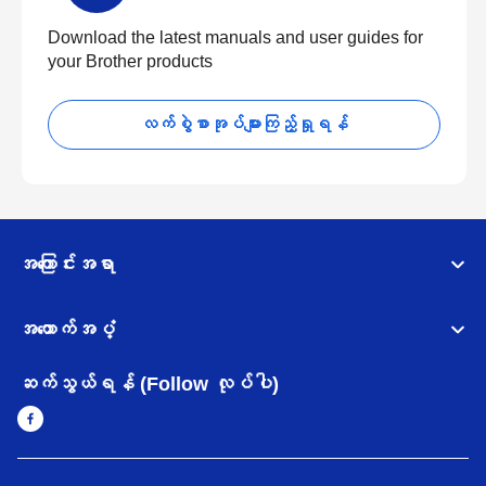
Download the latest manuals and user guides for
your Brother products
လက်စွဲစာအုပ်များကြည့်ရှုရန်
အကြောင်းအရာ
အထောက်အပံ့
ဆက်သွယ်ရန် (Follow လုပ်ပါ)