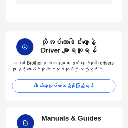
လိုအပ်သောဒေါင်းလော့နဲ့
Driver များရယူရန်
သင်၏ Brother ထုတ်ကုန်များအတွက် နောက်ဆုံးပေါ် drivers
များနှင့် ဆော့ဖ်ဝဲကို ဒေါင်းလုဒ်လုပ်ပြီး ထည့်သွင်းပါ။
ဒေါင်းလော့လုပ်ထားသည်ကိုကြည့်ရန်
Manuals & Guides