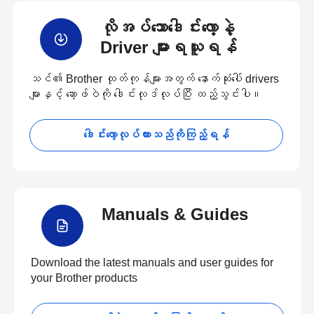
လိုအပ်သောဒေါင်းလော့နဲ့
Driver များရယူရန်
သင်၏ Brother ထုတ်ကုန်များအတွက် နောက်ဆုံးပေါ် drivers
များနှင့် ဆော့ဖ်ဝဲကို ဒေါင်းလုဒ်လုပ်ပြီး ထည့်သွင်းပါ။
ဒေါင်းလော့လုပ်ထားသည်ကိုကြည့်ရန်
Manuals & Guides
Download the latest manuals and user guides for
your Brother products