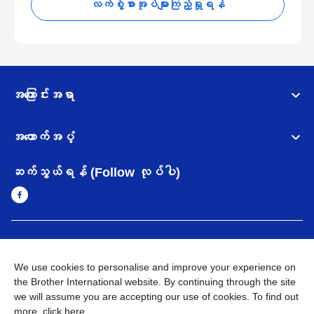
လက်စွဲစာအုပ်များကြည့်ရှုရန်
အကြောင်းအရာ
အထောက်အပံ့
ဆက်သွယ်ရန် (Follow လုပ်ပါ)
Myanmar
Brother ၏ ကမ္ဘာတစ်ဝန်းရှိ ကွန်ယက်များ
We use cookies to personalise and improve your experience on
အချက်အလက်မူဝါဒ
အသုံးပြုမူဝါဒ
သုံးစွဲရန် ဝက်ဆိုဒ်အညွှန်း
the Brother International website. By continuing through the site
Brother Global ဝက်ဆိုဒ်သို့သွားရန်
we will assume you are accepting our use of cookies. To find out
more,
click here
.