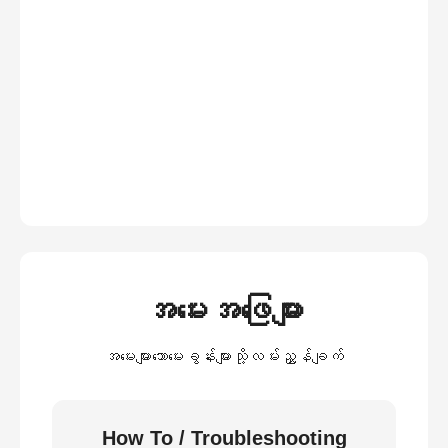
အမေးအဖြေများ
အမေးများသောမေးခွန်းများသို့လမ်းညွှန်ချက်
How To / Troubleshooting