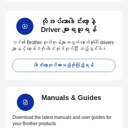
လိုအပ်သောဒေါင်းလော့နဲ့
Driver များရယူရန်
သင်၏ Brother ထုတ်ကုန်များအတွက် နောက်ဆုံးပေါ် drivers
များနှင့် ဆော့ဖ်ဝဲကို ဒေါင်းလုဒ်လုပ်ပြီး ထည့်သွင်းပါ။
ဒေါင်းလော့လုပ်ထားသည်ကိုကြည့်ရန်
Manuals & Guides
Download the latest manuals and user guides for
your Brother products