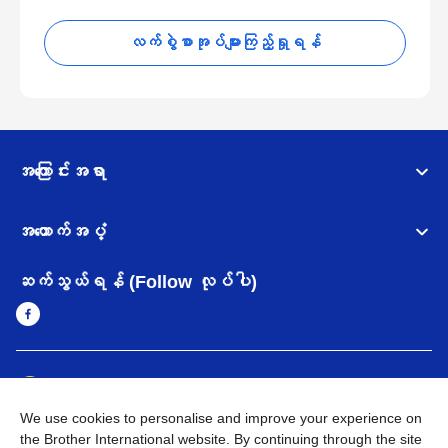
လက်စွဲစာအုပ်များကြည့်ရှုရန်
အကြောင်းအရာ
အထောက်အပံ့
ဆက်သွယ်ရန် (Follow လုပ်ပါ)
Myanmar
Brother ၏ ကမ္ဘာတစ်ဝန်းရှိ ကွန်ယက်များ
We use cookies to personalise and improve your experience on
အချက်အလက်မူဝါဒ
အသုံးပြုမူဝါဒ
သုံးစွဲရန် ဝက်ဆိုဒ်အညွှန်း
the Brother International website. By continuing through the site