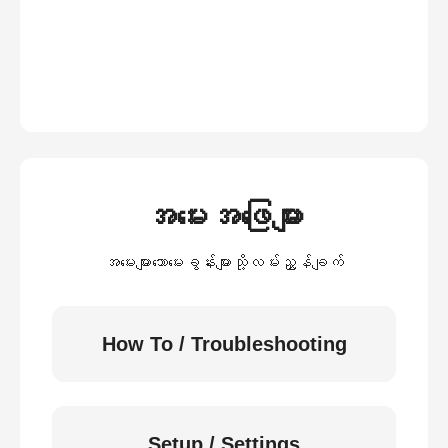
အမေးအဖြေများ
အမေးများသောမေးခွန်းများသို့လမ်းညွှန်ချက်
How To / Troubleshooting
Setup / Settings