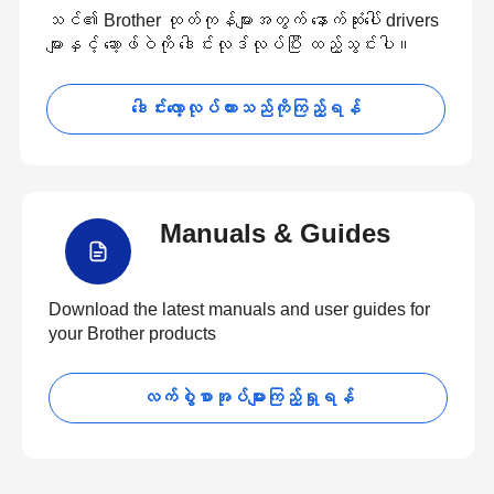
သင်၏ Brother ထုတ်ကုန်များအတွက် နောက်ဆုံးပေါ် drivers
များနှင့် ဆော့ဖ်ဝဲကို ဒေါင်းလုဒ်လုပ်ပြီး ထည့်သွင်းပါ။
ဒေါင်းလော့လုပ်ထားသည်ကိုကြည့်ရန်
Manuals & Guides
Download the latest manuals and user guides for
your Brother products
လက်စွဲစာအုပ်များကြည့်ရှုရန်