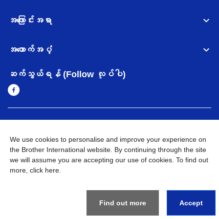
အကြောင်းအရာ
အထောက်အပံ့
ဆက်သွယ်ရန် (Follow လုပ်ပါ)
Myanmar
Brother ၏ ကမ္ဘာတစ်ဝန်းရှိ ကွန်ယက်များ
We use cookies to personalise and improve your experience on
အချက်အလက်မူဝါဒ
the Brother International website. By continuing through the site
အသုံးပြုမူဝါဒ
သုံးစွဲရန် ဝက်ဆိုဒ်အညွှန်း
Brother Global ဝက်ဆိုဒ်သို့သွားရန်
we will assume you are accepting our use of cookies. To find out
more,
click here
.
©
2026
BROTHER INTERNATIONAL SINGAPORE PTE. LTD. All
Rights Reserved
Find out more
Accept