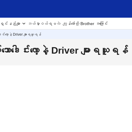
ှင်းနည်းများ
ဘယ်မှာဝယ်ရမလဲ
ကျွန်တော်တို့ Brother အကြောင်း
ါင်းလော့နဲ့ Driver များရယူရန်
ေါင်းလော့နဲ့ Driver များရယူရန်