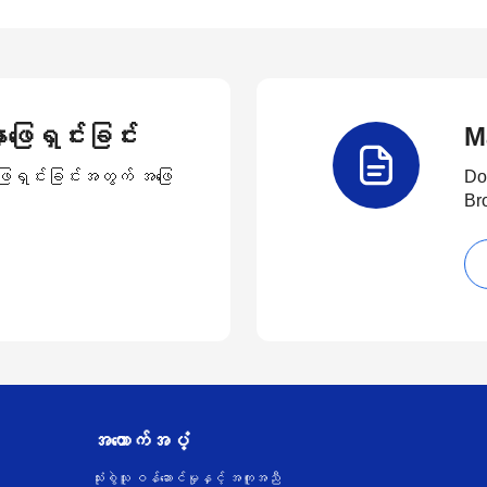
ဖြေရှင်းခြင်း
M
ာဖြေရှင်းခြင်းအတွက် အဖြေ
Do
Br
အထောက်အပံ့
သုံးစွဲသူ ဝန်ဆောင်မှုနှင့် အကူအညီ