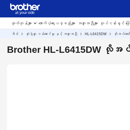
ထုတ်ကုန်များ
ထောက်ပံ့ရေးပစ္စည်းများ
အကူအညီများ
လုပ်ငန်းခွင် ဖြေရ
အိမ်
သုံးစွဲသူ ဝန်ဆောင်မှု နှင့် အကူအညီ
HL-L6415DW
လိုအပ်သောဒေ
Brother HL-L6415DW လိုအပ်သောဒ