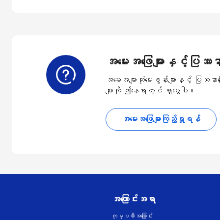
အမေးအဖြေများနှင့်ပြဿနာ
အမေးအများဆုံးမေးခွန်းများနှင့် ပြဿန
များကို ဤနေရာတွင် ရှာဖွေပါ။
အမေးအဖြေများကြည့်ရှုရန်
အကြောင်းအရာ
ကုမ္ပဏီအကြောင်း