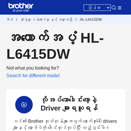
အိမ်
သုံးစွဲသူ ဝန်ဆောင်မှု နှင့် အကူအညီ
HL-L6415DW
အထောက်အပံ့ HL-
L6415DW
Not what you looking for?
Search for different model
လိုအပ်သောဒေါင်းလော့နဲ့
Driver များရယူရန်
သင်၏ Brother ထုတ်ကုန်များအတွက် နောက်ဆုံးပေါ် drivers
များနှင့် ဆော့ဖ်ဝဲကို ဒေါင်းလုဒ်လုပ်ပြီး ထည့်သွင်းပါ။