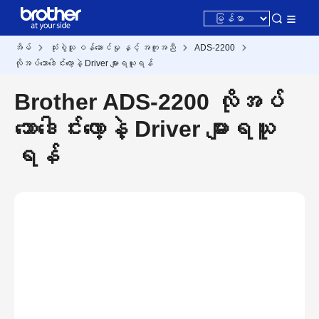
အိမ်
သုံးစွဲသူ ဝန်ဆောင်မှု နှင့် အကူအညီ
ADS-2200
လိုအပ်သောဒေါင်းလော့နဲ့ Driver များရယူရန်
Brother ADS-2200 လိုအပ်
သောဒေါင်းလော့နဲ့ Driver များရယူ
ရန်