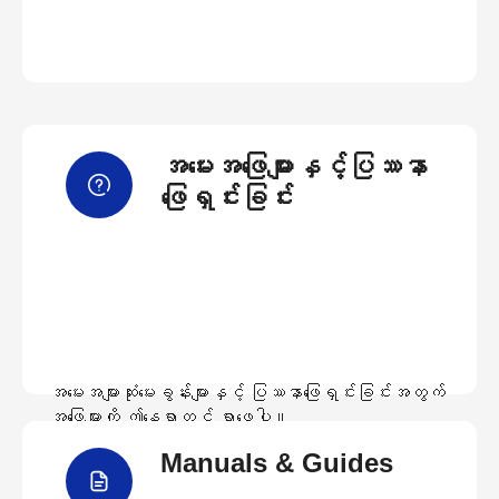
အမေးအဖြေများနှင့်ပြဿနာ
ဖြေရှင်းခြင်း
အမေးအများဆုံးမေးခွန်းများနှင့် ပြဿနာဖြေရှင်းခြင်းအတွက်
အဖြေများကို ဤနေရာတွင် ရှာဖွေပါ။
Manuals & Guides
အမေးအဖြေများကြည့်ရှုရန်