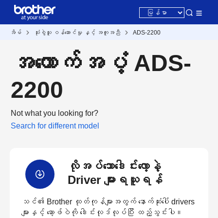
အိမ်
သုံးစွဲသူ ဝန်ဆောင်မှု နှင့် အကူအညီ
ADS-2200
အထောက်အပံ့ ADS-
2200
Not what you looking for?
Search for different model
လိုအပ်သောဒေါင်းလော့နဲ့
Driver များရယူရန်
သင်၏ Brother ထုတ်ကုန်များအတွက် နောက်ဆုံးပေါ် drivers
များနှင့် ဆော့ဖ်ဝဲကို ဒေါင်းလုဒ်လုပ်ပြီး ထည့်သွင်းပါ။