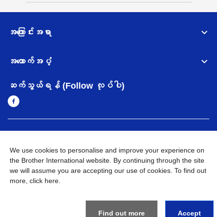
အကြောင်းအရာ
အထောက်အပံ့
ဆက်သွယ်ရန် (Follow လုပ်ပါ)
Myanmar
Brother ၏ ကမ္ဘာတစ်ဝန်းရှိ ကွန်ယက်များ
We use cookies to personalise and improve your experience on
အချက်အလက်မူဝါဒ
the Brother International website. By continuing through the site
အသုံးပြုမူဝါဒ
သုံးစွဲရန် ဝက်ဆိုဒ်အညွှန်း
Brother Global ဝက်ဆိုဒ်သို့သွားရန်
we will assume you are accepting our use of cookies. To find out
more,
click here
.
©
2026
BROTHER INTERNATIONAL SINGAPORE PTE. LTD. All
Rights Reserved
Find out more
Accept