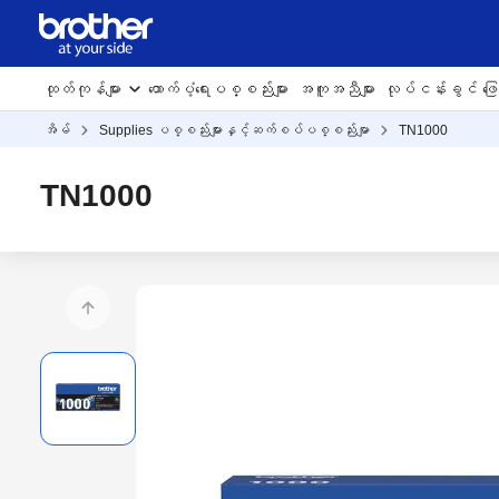
ထုတ်ကုန်များ
ထောက်ပံ့ရေးပစ္စည်းများ
အကူအညီများ
လုပ်ငန်းခွင် ဖြေရ
အိမ်
Supplies ပစ္စည်းများနှင့်ဆက်စပ်ပစ္စည်းမျာ
TN1000
TN1000