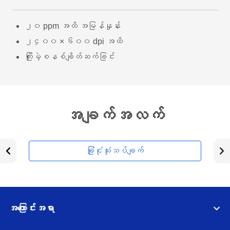
၂၀ ppm အထိ အမြန်နှုန်း
၂၄၀၀ × ၆၀၀ dpi အထိ
ကြိုးမဲ့စနစ်ချိတ်ဆက်ခြင်း
အချက်အလက်
ခြုံငုံသုံးသပ်ချက်
အကြောင်းအရာ