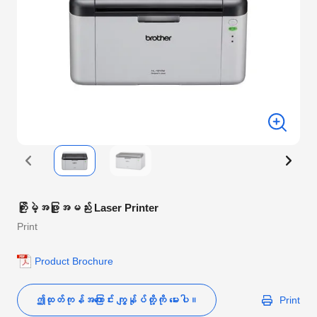
ကြိုးမဲ့အဖြူအမည်း Laser Printer
Print
Product Brochure
ဤထုတ်ကုန်အကြောင်း ကျွန်ုပ်တို့ကို မေးပါ။
Print